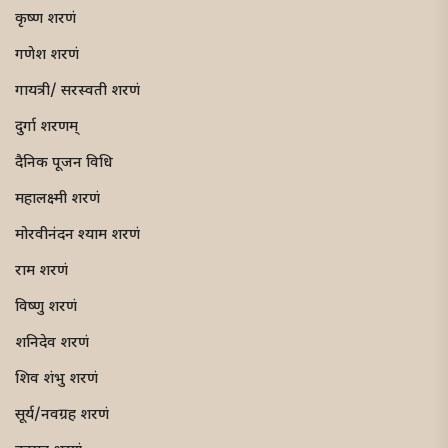
कृष्ण शरणं
गणेश शरणं
गायत्री/ सरस्वती शरणं
दुर्गा शरणम्
दैनिक पूजन विधि
महालक्ष्मी शरणं
मोरवीनंदन श्याम शरणं
राम शरणं
विष्णु शरणं
शनिदेव शरणं
शिव शंभु शरणं
सूर्य/नवग्रह शरणं