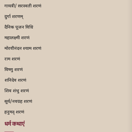
गायत्री/ सरस्वती शरणं
दुर्गा शरणम्
दैनिक पूजन विधि
महालक्ष्मी शरणं
मोरवीनंदन श्याम शरणं
राम शरणं
विष्णु शरणं
शनिदेव शरणं
शिव शंभु शरणं
सूर्य/नवग्रह शरणं
हनुमद् शरणं
धर्म कथाएं