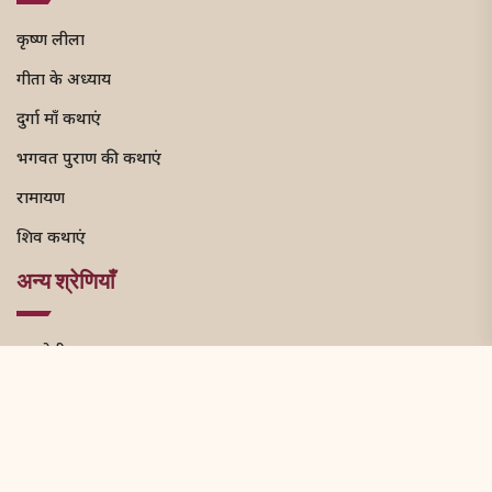
कृष्ण लीला
गीता के अध्याय
दुर्गा माँ कथाएं
भगवत पुराण की कथाएं
रामायण
शिव कथाएं
अन्य श्रेणियाँ
उपयोगी कथा
श्री रामशलाका प्रश्नावली
विविध
खाटू श्याम