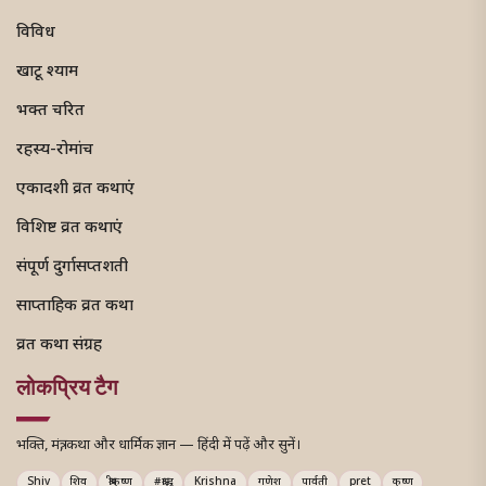
विविध
खाटू श्याम
भक्त चरित
रहस्य-रोमांच
एकादशी व्रत कथाएं
विशिष्ट व्रत कथाएं
संपूर्ण दुर्गासप्तशती
साप्ताहिक व्रत कथा
व्रत कथा संग्रह
लोकप्रिय टैग
भक्ति, मंत्र, कथा और धार्मिक ज्ञान — हिंदी में पढ़ें और सुनें।
Shiv
शिव
श्रीकृष्ण
#श्राद्ध
Krishna
गणेश
पार्वती
pret
कृष्ण