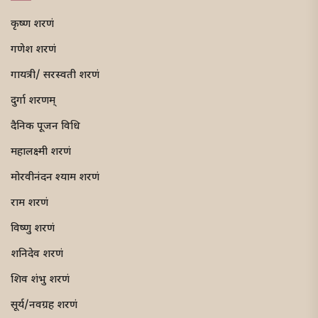
कृष्ण शरणं
गणेश शरणं
गायत्री/ सरस्वती शरणं
दुर्गा शरणम्
दैनिक पूजन विधि
महालक्ष्मी शरणं
मोरवीनंदन श्याम शरणं
राम शरणं
विष्णु शरणं
शनिदेव शरणं
शिव शंभु शरणं
सूर्य/नवग्रह शरणं