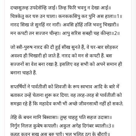
दच्छसुतन्ह उपदेसेन्हि जाई। तिन्ह फिरि भवनु न देखा आई॥
चित्रकेतु कर घरु उन घाला। कनककसिपु कर पुनि अस हाला॥1॥
नारद सिख जे सुनहिं नर नारी। अवसि होहिं तजि भवनु भिखारी॥
मन कपटी तन सज्जन चीन्हा। आपु सरिस सबही चह कीन्हा॥2॥
जो स्त्री-पुरुष नारद की दी हुई सीख सुनते हैं, वे घर-बार छोड़कर
अवश्य ही भिखारी हो जाते हैं. नारद को मन से कपटी हैं. बस
सज्जनों सा वेश बना रखा है. इसलिए वह सभी को अपने समान ही
बनाना चाहते हैं.
सप्तर्षियों ने पार्वतीजी को शिवजी के रूप स्वभाव आदि के बारे में
बताकर उन्हें चेताना शुरू कर दिया. वह तरह-तरह से पार्वतीजी को
समझा रहे हैं कि महादेव कभी भी अच्छे जीवनसाथी नहीं हो सकते.
तेहि कें बचन मानि बिस्वासा। तुम्ह चाहहु पति सहज उदासा॥
निर्गुन निलज कुबेष कपाली। अकुल अगेह दिगंबर ब्याली॥3॥
कहहु कवन सुखु अस बरु पाएँ। भल भूलिहु ठग के बौराएँ॥