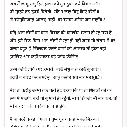
अब मैं जन्मु संभु हित हारा। को गुन दूषन करै बिचारा॥1॥
जौं तुम्हरे हठ हृदयँ बिसेषी। रहि न जाइ बिनु किएँ बरेषी॥
तौ कौतुकिअन्ह आलसु नाहीं। बर कन्या अनेक जग माहीं॥2॥
यदि आप लोगों का काम विवाह की बातचीत करना ही रह गया है
और इसे किए बिना आप लोगों से रहा ही नहीं जाता तो संसार में वर-
कन्या बहुत हैं. खिलवाड़ करने वालों को आलस्य तो होता नहीं
इसलिए और कहीं जाकर यह प्रपंच कीजिए.
जन्म कोटि लगि रगर हमारी। बरउँ संभु न त रहउँ कुआरी॥
तजउँ न नारद कर उपदेसू। आपु कहहिं सत बार महेसू॥3॥
मेरा तो करोड़ जन्मों तक यही हठ रहेगा कि या तो शिवजी को वर
रूप में पाउंगी, नहीं तो कुमारी ही रहूँगी. स्वयं शिवजी सौ बार कहें, तो
भी नारदजी के उपदेश को न छोड़ूंगी.
मैं पा परउँ कहइ जगदंबा। तुम्ह गृह गवनहु भयउ बिलंबा॥