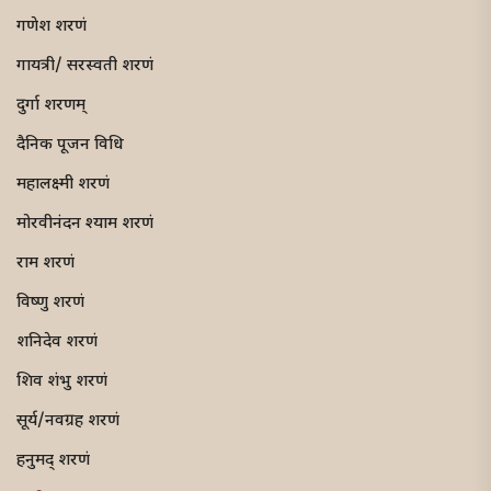
गणेश शरणं
गायत्री/ सरस्वती शरणं
दुर्गा शरणम्
दैनिक पूजन विधि
महालक्ष्मी शरणं
मोरवीनंदन श्याम शरणं
राम शरणं
विष्णु शरणं
शनिदेव शरणं
शिव शंभु शरणं
सूर्य/नवग्रह शरणं
हनुमद् शरणं