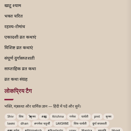
खाटू श्याम
भक्त चरित
रहस्य-रोमांच
एकादशी व्रत कथाएं
विशिष्ट व्रत कथाएं
संपूर्ण दुर्गासप्तशती
साप्ताहिक व्रत कथा
व्रत कथा संग्रह
लोकप्रिय टैग
भक्ति, मंत्र, कथा और धार्मिक ज्ञान — हिंदी में पढ़ें और सुनें।
Shiv
शिव
श्रीकृष्ण
#श्राद्ध
Krishna
गणेश
पार्वती
pret
कृष्ण
laxmi
dhan
#गणेश चतुर्थी
LAKSHMI
शिव-पार्वती
दुर्गा सप्तशती
#श्राद्ध तर्पण
#Pitripaksh
#Ekadashi
upay
Mantra
नवरात्रि
bhoot