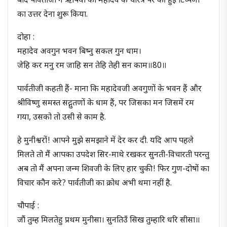
बाद पार्वतीजी ने ऋषियों को महादेव के चरित्र पर की हुई टिप्पणी
का उत्तर देना शुरू किया.
दोहा :
महादेव अवगुन भवन बिष्नु सकल गुन धाम।
जेहि कर मनु रम जाहि सन तेहि तेही सन काम॥80॥
पार्वतीजी कहती हैं- माना कि महादेवजी अवगुणों के भवन हैं और
श्रीविष्णु समस्त सद्गुतणों के धाम हैं, पर जिसका मन जिसमें रम
गया, उसको तो उसी से काम है.
हे मुनीश्वरों! आपने मुझे समझाने में देर कर दी. यदि आप पहले
मिलते तो मैं आपका उपदेश सिर-माथे रखकर सुनती-विचारती परन्तु
अब तो मैं अपना जन्म शिवजी के लिए हार चुकी! फिर गुण-दोषों का
विचार कौन करे? पार्वतीजी का क्रोध अभी थमा नहीं है.
चौपाई :
जौं तुम्ह मिलतेहु प्रथम मुनीसा। सुनतिउँ सिख तुम्हारि धरि सीसा॥