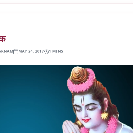
लक
ARNAM
MAY 24, 2017
1 MINS