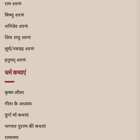
राम शरणं
विष्णु शरणं
शनिदेव शरणं
शिव शंभु शरणं
सूर्य/नवग्रह शरणं
हनुमद् शरणं
धर्म कथाएं
कृष्ण लीला
गीता के अध्याय
दुर्गा माँ कथाएं
भगवत पुराण की कथाएं
रामायण