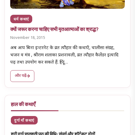
धर्म कथाएं
क्यों जरूर करना चाहिए सभी मृतआत्माओं का श्राद्ध?
November 18, 2015
अब आप बिना इन्टरनेट के व्रत त्यौहार की कथाएँ, चालीसा संग्रह,
भजन व मंत्र , श्रीराम शलाका प्रशनावली, व्रत त्यौहार कैलेंडर इत्यादि
पढ़ तथा उपयोग कर सकते हैं. हिंदू…
और पढ़ें
हाल की कथाएँ
दुर्गा माँ कथाएं
श्री दुर्गा सप्तशती पाठ की विधिः संपूर्ण और शॉर्टकट दोनों