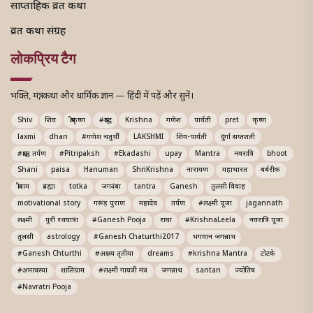
साप्ताहिक व्रत कथा
व्रत कथा संग्रह
लोकप्रिय टैग
भक्ति, मंत्र, कथा और धार्मिक ज्ञान — हिंदी में पढ़ें और सुनें।
Shiv
शिव
श्रीकृष्ण
#श्राद्ध
Krishna
गणेश
पार्वती
pret
कृष्ण
laxmi
dhan
#गणेश चतुर्थी
LAKSHMI
शिव-पार्वती
दुर्गा सप्तशती
#श्राद्ध तर्पण
#Pitripaksh
#Ekadashi
upay
Mantra
नवरात्रि
bhoot
Shani
paisa
Hanuman
ShriKrishna
नारायण
महाभारत
बर्बरीक
श्रीराम
ब्रह्मा
totka
जगदंबा
tantra
Ganesh
तुलसी विवाह
motivational story
गरूड़ पुराण
महादेव
तर्पण
#लक्ष्मी पूजा
jagannath
लक्ष्मी
पुरी रथयात्रा
#Ganesh Pooja
राधा
#KrishnaLeela
नवरात्रि पूजा
तुलसी
astrology
#Ganesh Chaturthi2017
भगवान जगन्नाथ
#Ganesh Chturthi
#अक्षय तृतीया
dreams
#krishna Mantra
टोटके
#अमावस्या
शालिग्राम
#लक्ष्मी गायत्री मंत्र
जगन्नाथ
santan
ज्योतिष
#Navratri Pooja