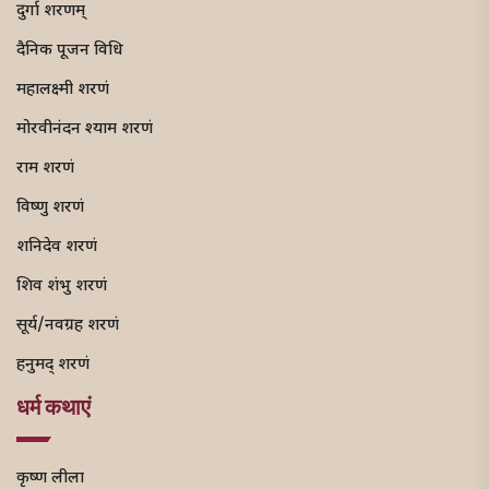
दुर्गा शरणम्
दैनिक पूजन विधि
महालक्ष्मी शरणं
मोरवीनंदन श्याम शरणं
राम शरणं
विष्णु शरणं
शनिदेव शरणं
शिव शंभु शरणं
सूर्य/नवग्रह शरणं
हनुमद् शरणं
धर्म कथाएं
कृष्ण लीला