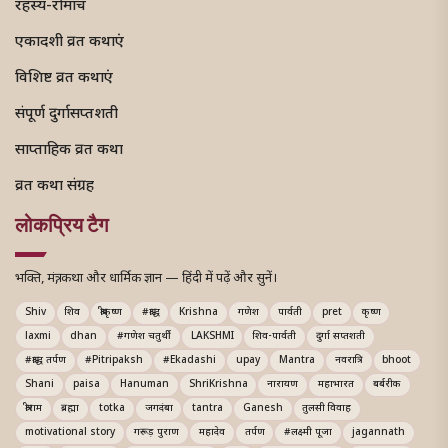
रहस्य-रोमांच
एकादशी व्रत कथाएं
विशिष्ट व्रत कथाएं
संपूर्ण दुर्गासप्तशती
साप्ताहिक व्रत कथा
व्रत कथा संग्रह
लोकप्रिय टैग
भक्ति, मंत्र, कथा और धार्मिक ज्ञान — हिंदी में पढ़ें और सुनें।
Shiv
शिव
श्रीकृष्ण
#श्राद्ध
Krishna
गणेश
पार्वती
pret
कृष्ण
laxmi
dhan
#गणेश चतुर्थी
LAKSHMI
शिव-पार्वती
दुर्गा सप्तशती
#श्राद्ध तर्पण
#Pitripaksh
#Ekadashi
upay
Mantra
नवरात्रि
bhoot
Shani
paisa
Hanuman
ShriKrishna
नारायण
महाभारत
बर्बरीक
श्रीराम
ब्रह्मा
totka
जगदंबा
tantra
Ganesh
तुलसी विवाह
motivational story
गरूड़ पुराण
महादेव
तर्पण
#लक्ष्मी पूजा
jagannath