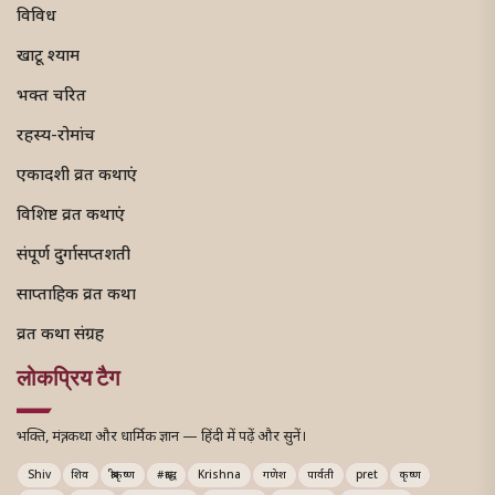
विविध
खाटू श्याम
भक्त चरित
रहस्य-रोमांच
एकादशी व्रत कथाएं
विशिष्ट व्रत कथाएं
संपूर्ण दुर्गासप्तशती
साप्ताहिक व्रत कथा
व्रत कथा संग्रह
लोकप्रिय टैग
भक्ति, मंत्र, कथा और धार्मिक ज्ञान — हिंदी में पढ़ें और सुनें।
Shiv
शिव
श्रीकृष्ण
#श्राद्ध
Krishna
गणेश
पार्वती
pret
कृष्ण