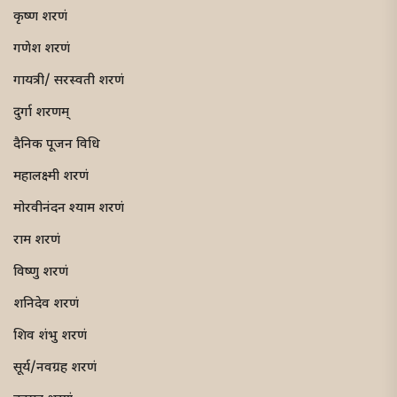
कृष्ण शरणं
गणेश शरणं
गायत्री/ सरस्वती शरणं
दुर्गा शरणम्
दैनिक पूजन विधि
महालक्ष्मी शरणं
मोरवीनंदन श्याम शरणं
राम शरणं
विष्णु शरणं
शनिदेव शरणं
शिव शंभु शरणं
सूर्य/नवग्रह शरणं