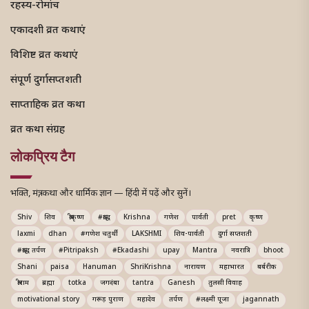
रहस्य-रोमांच
एकादशी व्रत कथाएं
विशिष्ट व्रत कथाएं
संपूर्ण दुर्गासप्तशती
साप्ताहिक व्रत कथा
व्रत कथा संग्रह
लोकप्रिय टैग
भक्ति, मंत्र, कथा और धार्मिक ज्ञान — हिंदी में पढ़ें और सुनें।
Shiv
शिव
श्रीकृष्ण
#श्राद्ध
Krishna
गणेश
पार्वती
pret
कृष्ण
laxmi
dhan
#गणेश चतुर्थी
LAKSHMI
शिव-पार्वती
दुर्गा सप्तशती
#श्राद्ध तर्पण
#Pitripaksh
#Ekadashi
upay
Mantra
नवरात्रि
bhoot
Shani
paisa
Hanuman
ShriKrishna
नारायण
महाभारत
बर्बरीक
श्रीराम
ब्रह्मा
totka
जगदंबा
tantra
Ganesh
तुलसी विवाह
motivational story
गरूड़ पुराण
महादेव
तर्पण
#लक्ष्मी पूजा
jagannath