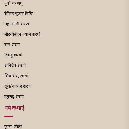
दुर्गा शरणम्
दैनिक पूजन विधि
महालक्ष्मी शरणं
मोरवीनंदन श्याम शरणं
राम शरणं
विष्णु शरणं
शनिदेव शरणं
शिव शंभु शरणं
सूर्य/नवग्रह शरणं
हनुमद् शरणं
धर्म कथाएं
कृष्ण लीला