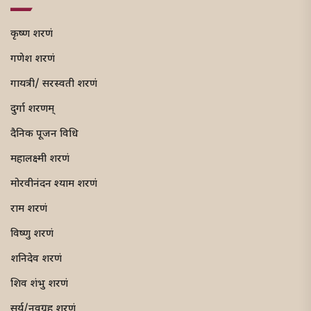
कृष्ण शरणं
गणेश शरणं
गायत्री/ सरस्वती शरणं
दुर्गा शरणम्
दैनिक पूजन विधि
महालक्ष्मी शरणं
मोरवीनंदन श्याम शरणं
राम शरणं
विष्णु शरणं
शनिदेव शरणं
शिव शंभु शरणं
सूर्य/नवग्रह शरणं