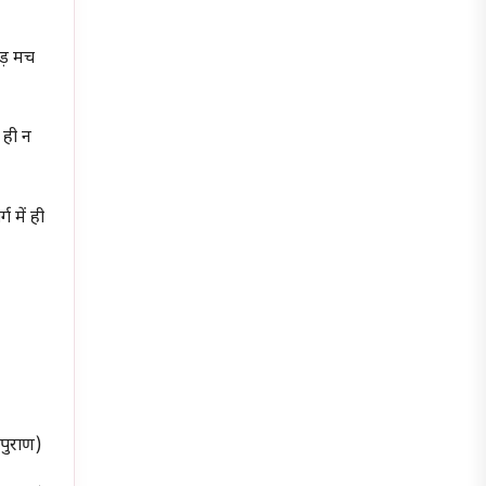
दड़ मच
 ही न
 में ही
 पुराण)