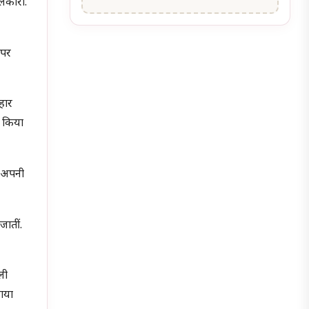
ललकारा.
 पर
हार
भ किया
े अपनी
जातीं.
ली
 गया