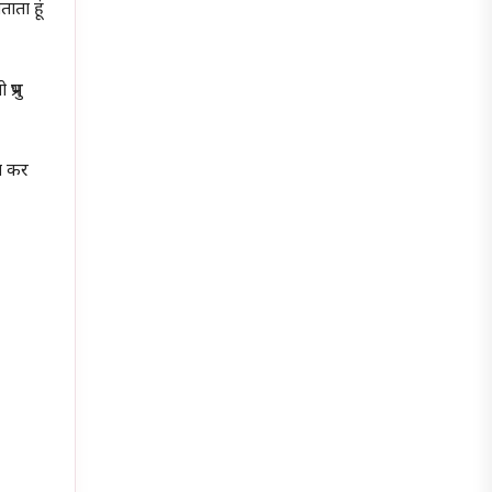
ाता हूं
प्रभु
ोग कर