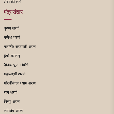
सेवा की शर्तें
मंत्र संसार
कृष्ण शरणं
गणेश शरणं
गायत्री/ सरस्वती शरणं
दुर्गा शरणम्
दैनिक पूजन विधि
महालक्ष्मी शरणं
मोरवीनंदन श्याम शरणं
राम शरणं
विष्णु शरणं
शनिदेव शरणं