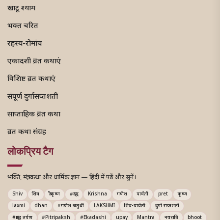
खाटू श्याम
भक्त चरित
रहस्य-रोमांच
एकादशी व्रत कथाएं
विशिष्ट व्रत कथाएं
संपूर्ण दुर्गासप्तशती
साप्ताहिक व्रत कथा
व्रत कथा संग्रह
लोकप्रिय टैग
भक्ति, मंत्र, कथा और धार्मिक ज्ञान — हिंदी में पढ़ें और सुनें।
Shiv
शिव
श्रीकृष्ण
#श्राद्ध
Krishna
गणेश
पार्वती
pret
कृष्ण
laxmi
dhan
#गणेश चतुर्थी
LAKSHMI
शिव-पार्वती
दुर्गा सप्तशती
#श्राद्ध तर्पण
#Pitripaksh
#Ekadashi
upay
Mantra
नवरात्रि
bhoot