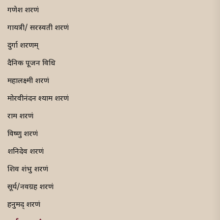
गणेश शरणं
गायत्री/ सरस्वती शरणं
दुर्गा शरणम्
दैनिक पूजन विधि
महालक्ष्मी शरणं
मोरवीनंदन श्याम शरणं
राम शरणं
विष्णु शरणं
शनिदेव शरणं
शिव शंभु शरणं
सूर्य/नवग्रह शरणं
हनुमद् शरणं