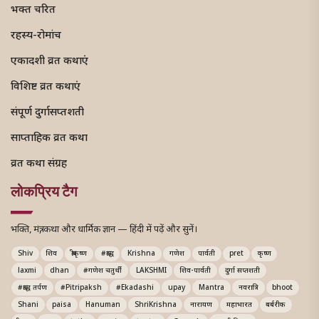
भक्त चरित
रहस्य-रोमांच
एकादशी व्रत कथाएं
विशिष्ट व्रत कथाएं
संपूर्ण दुर्गासप्तशती
साप्ताहिक व्रत कथा
व्रत कथा संग्रह
लोकप्रिय टैग
भक्ति, मंत्र, कथा और धार्मिक ज्ञान — हिंदी में पढ़ें और सुनें।
Shiv
शिव
श्रीकृष्ण
#श्राद्ध
Krishna
गणेश
पार्वती
pret
कृष्ण
laxmi
dhan
#गणेश चतुर्थी
LAKSHMI
शिव-पार्वती
दुर्गा सप्तशती
#श्राद्ध तर्पण
#Pitripaksh
#Ekadashi
upay
Mantra
नवरात्रि
bhoot
Shani
paisa
Hanuman
ShriKrishna
नारायण
महाभारत
बर्बरीक