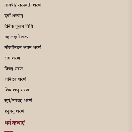
गायत्री/ सरस्वती शरणं
दुर्गा शरणम्
दैनिक पूजन विधि
महालक्ष्मी शरणं
मोरवीनंदन श्याम शरणं
राम शरणं
विष्णु शरणं
शनिदेव शरणं
शिव शंभु शरणं
सूर्य/नवग्रह शरणं
हनुमद् शरणं
धर्म कथाएं