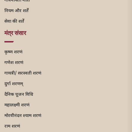
गोपनीयता नीति
नियम और शर्तें
सेवा की शर्तें
मंत्र संसार
कृष्ण शरणं
गणेश शरणं
गायत्री/ सरस्वती शरणं
दुर्गा शरणम्
दैनिक पूजन विधि
महालक्ष्मी शरणं
मोरवीनंदन श्याम शरणं
राम शरणं