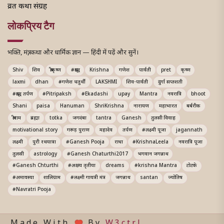
व्रत कथा संग्रह
लोकप्रिय टैग
भक्ति, मंत्र, कथा और धार्मिक ज्ञान — हिंदी में पढ़ें और सुनें।
Shiv
शिव
श्रीकृष्ण
#श्राद्ध
Krishna
गणेश
पार्वती
pret
कृष्ण
laxmi
dhan
#गणेश चतुर्थी
LAKSHMI
शिव-पार्वती
दुर्गा सप्तशती
#श्राद्ध तर्पण
#Pitripaksh
#Ekadashi
upay
Mantra
नवरात्रि
bhoot
Shani
paisa
Hanuman
ShriKrishna
नारायण
महाभारत
बर्बरीक
श्रीराम
ब्रह्मा
totka
जगदंबा
tantra
Ganesh
तुलसी विवाह
motivational story
गरूड़ पुराण
महादेव
तर्पण
#लक्ष्मी पूजा
jagannath
लक्ष्मी
पुरी रथयात्रा
#Ganesh Pooja
राधा
#KrishnaLeela
नवरात्रि पूजा
तुलसी
astrology
#Ganesh Chaturthi2017
भगवान जगन्नाथ
#Ganesh Chturthi
#अक्षय तृतीया
dreams
#krishna Mantra
टोटके
#अमावस्या
शालिग्राम
#लक्ष्मी गायत्री मंत्र
जगन्नाथ
santan
ज्योतिष
#Navratri Pooja
Made With
By
W3ctrl