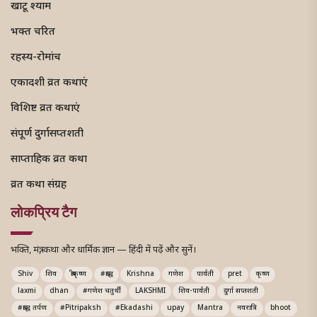
खाटू श्याम
भक्त चरित
रहस्य-रोमांच
एकादशी व्रत कथाएं
विशिष्ट व्रत कथाएं
संपूर्ण दुर्गासप्तशती
साप्ताहिक व्रत कथा
व्रत कथा संग्रह
लोकप्रिय टैग
भक्ति, मंत्र, कथा और धार्मिक ज्ञान — हिंदी में पढ़ें और सुनें।
Shiv
शिव
श्रीकृष्ण
#श्राद्ध
Krishna
गणेश
पार्वती
pret
कृष्ण
laxmi
dhan
#गणेश चतुर्थी
LAKSHMI
शिव-पार्वती
दुर्गा सप्तशती
#श्राद्ध तर्पण
#Pitripaksh
#Ekadashi
upay
Mantra
नवरात्रि
bhoot