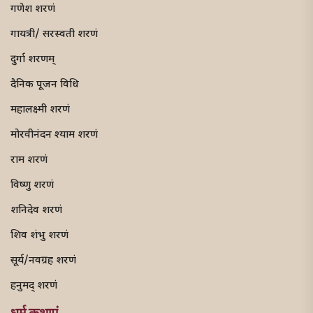
गणेश शरणं
गायत्री/ सरस्वती शरणं
दुर्गा शरणम्
दैनिक पूजन विधि
महालक्ष्मी शरणं
मोरवीनंदन श्याम शरणं
राम शरणं
विष्णु शरणं
शनिदेव शरणं
शिव शंभु शरणं
सूर्य/नवग्रह शरणं
हनुमद् शरणं
धर्म कथाएं