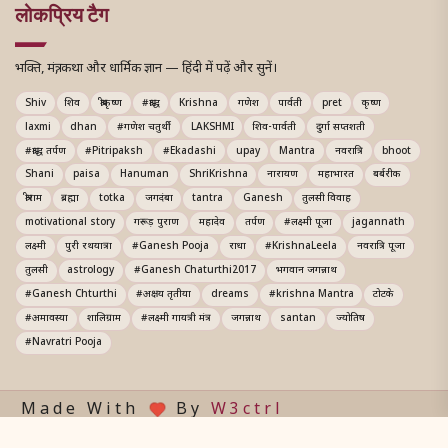
लोकप्रिय टैग
भक्ति, मंत्र, कथा और धार्मिक ज्ञान — हिंदी में पढ़ें और सुनें।
Shiv
शिव
श्रीकृष्ण
#श्राद्ध
Krishna
गणेश
पार्वती
pret
कृष्ण
laxmi
dhan
#गणेश चतुर्थी
LAKSHMI
शिव-पार्वती
दुर्गा सप्तशती
#श्राद्ध तर्पण
#Pitripaksh
#Ekadashi
upay
Mantra
नवरात्रि
bhoot
Shani
paisa
Hanuman
ShriKrishna
नारायण
महाभारत
बर्बरीक
श्रीराम
ब्रह्मा
totka
जगदंबा
tantra
Ganesh
तुलसी विवाह
motivational story
गरूड़ पुराण
महादेव
तर्पण
#लक्ष्मी पूजा
jagannath
लक्ष्मी
पुरी रथयात्रा
#Ganesh Pooja
राधा
#KrishnaLeela
नवरात्रि पूजा
तुलसी
astrology
#Ganesh Chaturthi2017
भगवान जगन्नाथ
#Ganesh Chturthi
#अक्षय तृतीया
dreams
#krishna Mantra
टोटके
#अमावस्या
शालिग्राम
#लक्ष्मी गायत्री मंत्र
जगन्नाथ
santan
ज्योतिष
#Navratri Pooja
Made With
By
W3ctrl
© 2026 All Rights Reserved. Prabhusharnam