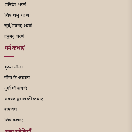
शनिदेव शरणं
शिव शंभु शरणं
सूर्य/नवग्रह शरणं
हनुमद् शरणं
धर्म कथाएं
कृष्ण लीला
गीता के अध्याय
दुर्गा माँ कथाएं
भगवत पुराण की कथाएं
रामायण
शिव कथाएं
अन्य श्रेणियाँ