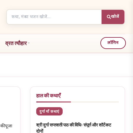
Search
खोजें
articles
व्रत त्यौहार
लॉगिन
हाल की कथाएँ
दुर्गा माँ कथाएं
श्री दुर्गा सप्तशती पाठ की विधिः संपूर्ण और शॉर्टकट
 की पूजा
दोनों