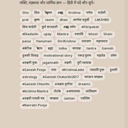
भक्ति, मंत्र, कथा और धार्मिक ज्ञान — हिंदी में पढ़ें और सुनें।
Shiv
शिव
श्रीकृष्ण
#श्राद्ध
Krishna
गणेश
पार्वती
pret
कृष्ण
laxmi
dhan
#गणेश चतुर्थी
LAKSHMI
शिव-पार्वती
दुर्गा सप्तशती
#श्राद्ध तर्पण
#Pitripaksh
#Ekadashi
upay
Mantra
नवरात्रि
bhoot
Shani
paisa
Hanuman
ShriKrishna
नारायण
महाभारत
बर्बरीक
श्रीराम
ब्रह्मा
totka
जगदंबा
tantra
Ganesh
तुलसी विवाह
motivational story
गरूड़ पुराण
महादेव
तर्पण
#लक्ष्मी पूजा
jagannath
लक्ष्मी
पुरी रथयात्रा
#Ganesh Pooja
राधा
#KrishnaLeela
नवरात्रि पूजा
तुलसी
astrology
#Ganesh Chaturthi2017
भगवान जगन्नाथ
#Ganesh Chturthi
#अक्षय तृतीया
dreams
#krishna Mantra
टोटके
#अमावस्या
शालिग्राम
#लक्ष्मी गायत्री मंत्र
जगन्नाथ
santan
ज्योतिष
#Navratri Pooja