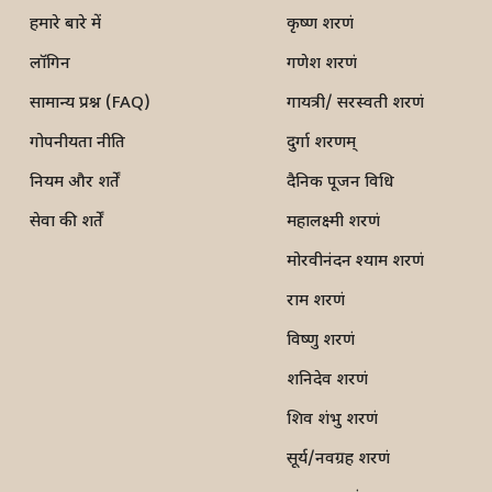
हमारे बारे में
कृष्ण शरणं
लॉगिन
गणेश शरणं
सामान्य प्रश्न (FAQ)
गायत्री/ सरस्वती शरणं
गोपनीयता नीति
दुर्गा शरणम्
नियम और शर्तें
दैनिक पूजन विधि
सेवा की शर्तें
महालक्ष्मी शरणं
मोरवीनंदन श्याम शरणं
राम शरणं
विष्णु शरणं
शनिदेव शरणं
शिव शंभु शरणं
सूर्य/नवग्रह शरणं