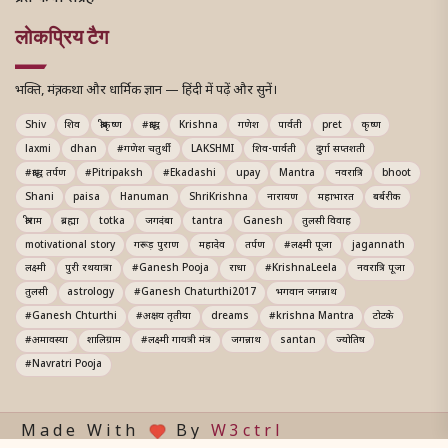
लोकप्रिय टैग
भक्ति, मंत्र, कथा और धार्मिक ज्ञान — हिंदी में पढ़ें और सुनें।
Shiv
शिव
श्रीकृष्ण
#श्राद्ध
Krishna
गणेश
पार्वती
pret
कृष्ण
laxmi
dhan
#गणेश चतुर्थी
LAKSHMI
शिव-पार्वती
दुर्गा सप्तशती
#श्राद्ध तर्पण
#Pitripaksh
#Ekadashi
upay
Mantra
नवरात्रि
bhoot
Shani
paisa
Hanuman
ShriKrishna
नारायण
महाभारत
बर्बरीक
श्रीराम
ब्रह्मा
totka
जगदंबा
tantra
Ganesh
तुलसी विवाह
motivational story
गरूड़ पुराण
महादेव
तर्पण
#लक्ष्मी पूजा
jagannath
लक्ष्मी
पुरी रथयात्रा
#Ganesh Pooja
राधा
#KrishnaLeela
नवरात्रि पूजा
तुलसी
astrology
#Ganesh Chaturthi2017
भगवान जगन्नाथ
#Ganesh Chturthi
#अक्षय तृतीया
dreams
#krishna Mantra
टोटके
#अमावस्या
शालिग्राम
#लक्ष्मी गायत्री मंत्र
जगन्नाथ
santan
ज्योतिष
#Navratri Pooja
Made With
By
W3ctrl