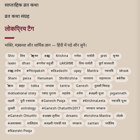
साप्ताहिक व्रत कथा
व्रत कथा संग्रह
लोकप्रिय टैग
भक्ति, मंत्र, कथा और धार्मिक ज्ञान — हिंदी में पढ़ें और सुनें।
Shiv
शिव
श्रीकृष्ण
#श्राद्ध
Krishna
गणेश
पार्वती
pret
कृष्ण
laxmi
dhan
#गणेश चतुर्थी
LAKSHMI
शिव-पार्वती
दुर्गा सप्तशती
#श्राद्ध तर्पण
#Pitripaksh
#Ekadashi
upay
Mantra
नवरात्रि
bhoot
Shani
paisa
Hanuman
ShriKrishna
नारायण
महाभारत
बर्बरीक
श्रीराम
ब्रह्मा
totka
जगदंबा
tantra
Ganesh
तुलसी विवाह
motivational story
गरूड़ पुराण
महादेव
तर्पण
#लक्ष्मी पूजा
jagannath
लक्ष्मी
पुरी रथयात्रा
#Ganesh Pooja
राधा
#KrishnaLeela
नवरात्रि पूजा
तुलसी
astrology
#Ganesh Chaturthi2017
भगवान जगन्नाथ
#Ganesh Chturthi
#अक्षय तृतीया
dreams
#krishna Mantra
टोटके
#अमावस्या
शालिग्राम
#लक्ष्मी गायत्री मंत्र
जगन्नाथ
santan
ज्योतिष
#Navratri Pooja