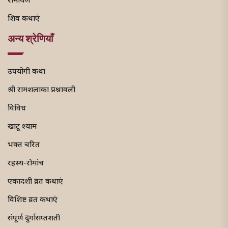
रामायण
शिव कथाएं
अन्य श्रेणियाँ
उपयोगी कथा
श्री रामशलाका प्रश्नावली
विविध
खाटू श्याम
भक्त चरित
रहस्य-रोमांच
एकादशी व्रत कथाएं
विशिष्ट व्रत कथाएं
संपूर्ण दुर्गासप्तशती