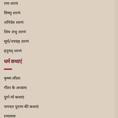
राम शरणं
विष्णु शरणं
शनिदेव शरणं
शिव शंभु शरणं
सूर्य/नवग्रह शरणं
हनुमद् शरणं
धर्म कथाएं
कृष्ण लीला
गीता के अध्याय
दुर्गा माँ कथाएं
भगवत पुराण की कथाएं
रामायण