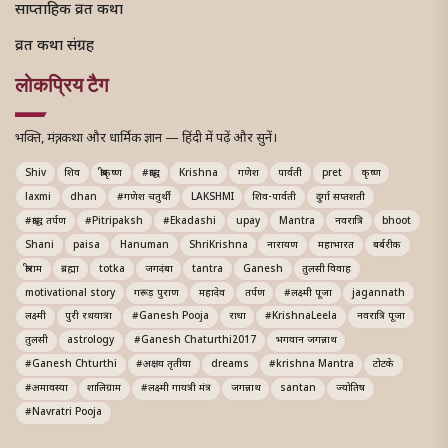
साप्ताहिक व्रत कथा
व्रत कथा संग्रह
लोकप्रिय टैग
भक्ति, मंत्र, कथा और धार्मिक ज्ञान — हिंदी में पढ़ें और सुनें।
Shiv
शिव
श्रीकृष्ण
#श्राद्ध
Krishna
गणेश
पार्वती
pret
कृष्ण
laxmi
dhan
#गणेश चतुर्थी
LAKSHMI
शिव-पार्वती
दुर्गा सप्तशती
#श्राद्ध तर्पण
#Pitripaksh
#Ekadashi
upay
Mantra
नवरात्रि
bhoot
Shani
paisa
Hanuman
ShriKrishna
नारायण
महाभारत
बर्बरीक
श्रीराम
ब्रह्मा
totka
जगदंबा
tantra
Ganesh
तुलसी विवाह
motivational story
गरूड़ पुराण
महादेव
तर्पण
#लक्ष्मी पूजा
jagannath
लक्ष्मी
पुरी रथयात्रा
#Ganesh Pooja
राधा
#KrishnaLeela
नवरात्रि पूजा
तुलसी
astrology
#Ganesh Chaturthi2017
भगवान जगन्नाथ
#Ganesh Chturthi
#अक्षय तृतीया
dreams
#krishna Mantra
टोटके
#अमावस्या
शालिग्राम
#लक्ष्मी गायत्री मंत्र
जगन्नाथ
santan
ज्योतिष
#Navratri Pooja