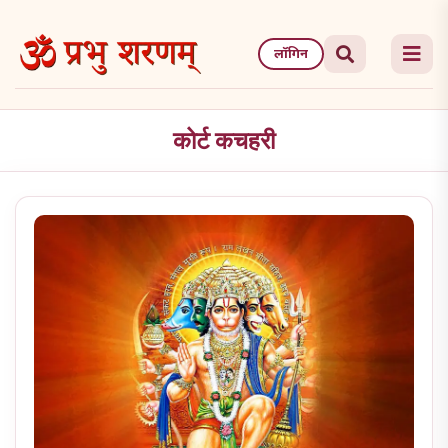
Skip
to
लॉगिन
the
content
कोर्ट कचहरी