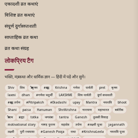
एकादशी व्रत कथाएं
विशिष्ट व्रत कथाएं
संपूर्ण दुर्गासप्तशती
साप्ताहिक व्रत कथा
व्रत कथा संग्रह
लोकप्रिय टैग
भक्ति, मंत्र, कथा और धार्मिक ज्ञान — हिंदी में पढ़ें और सुनें।
Shiv
शिव
श्रीकृष्ण
#श्राद्ध
Krishna
गणेश
पार्वती
pret
कृष्ण
laxmi
dhan
#गणेश चतुर्थी
LAKSHMI
शिव-पार्वती
दुर्गा सप्तशती
#श्राद्ध तर्पण
#Pitripaksh
#Ekadashi
upay
Mantra
नवरात्रि
bhoot
Shani
paisa
Hanuman
ShriKrishna
नारायण
महाभारत
बर्बरीक
श्रीराम
ब्रह्मा
totka
जगदंबा
tantra
Ganesh
तुलसी विवाह
motivational story
गरूड़ पुराण
महादेव
तर्पण
#लक्ष्मी पूजा
jagannath
लक्ष्मी
पुरी रथयात्रा
#Ganesh Pooja
राधा
#KrishnaLeela
नवरात्रि पूजा