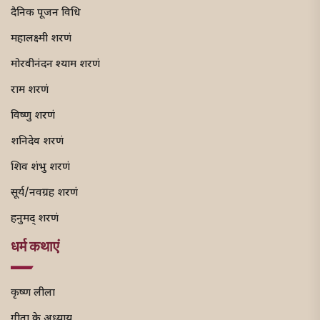
दैनिक पूजन विधि
महालक्ष्मी शरणं
मोरवीनंदन श्याम शरणं
राम शरणं
विष्णु शरणं
शनिदेव शरणं
शिव शंभु शरणं
सूर्य/नवग्रह शरणं
हनुमद् शरणं
धर्म कथाएं
कृष्ण लीला
गीता के अध्याय