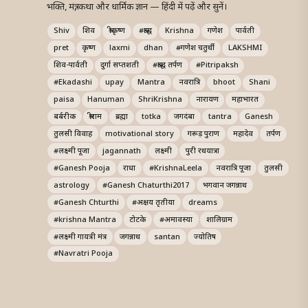
भक्ति, मंत्र, कथा और धार्मिक ज्ञान — हिंदी में पढ़ें और सुनें।
Shiv
शिव
श्रीकृष्ण
#श्राद्ध
Krishna
गणेश
पार्वती
pret
कृष्ण
laxmi
dhan
#गणेश चतुर्थी
LAKSHMI
शिव-पार्वती
दुर्गा सप्तशती
#श्राद्ध तर्पण
#Pitripaksh
#Ekadashi
upay
Mantra
नवरात्रि
bhoot
Shani
paisa
Hanuman
ShriKrishna
नारायण
महाभारत
बर्बरीक
श्रीराम
ब्रह्मा
totka
जगदंबा
tantra
Ganesh
तुलसी विवाह
motivational story
गरूड़ पुराण
महादेव
तर्पण
#लक्ष्मी पूजा
jagannath
लक्ष्मी
पुरी रथयात्रा
#Ganesh Pooja
राधा
#KrishnaLeela
नवरात्रि पूजा
तुलसी
astrology
#Ganesh Chaturthi2017
भगवान जगन्नाथ
#Ganesh Chturthi
#अक्षय तृतीया
dreams
#krishna Mantra
टोटके
#अमावस्या
शालिग्राम
#लक्ष्मी गायत्री मंत्र
जगन्नाथ
santan
ज्योतिष
#Navratri Pooja