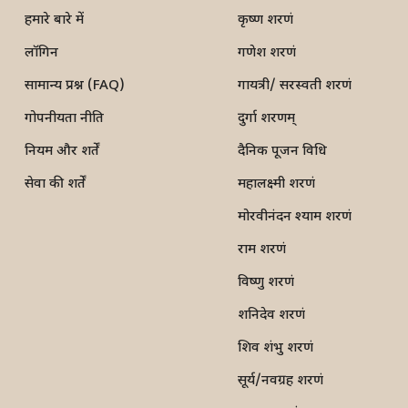
हमारे बारे में
कृष्ण शरणं
लॉगिन
गणेश शरणं
सामान्य प्रश्न (FAQ)
गायत्री/ सरस्वती शरणं
गोपनीयता नीति
दुर्गा शरणम्
नियम और शर्तें
दैनिक पूजन विधि
सेवा की शर्तें
महालक्ष्मी शरणं
मोरवीनंदन श्याम शरणं
राम शरणं
विष्णु शरणं
शनिदेव शरणं
शिव शंभु शरणं
सूर्य/नवग्रह शरणं