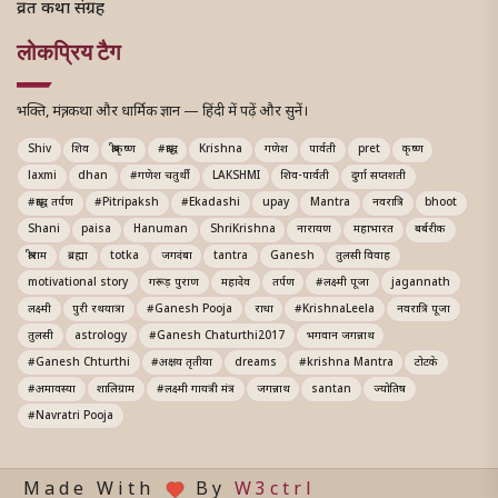
व्रत कथा संग्रह
लोकप्रिय टैग
भक्ति, मंत्र, कथा और धार्मिक ज्ञान — हिंदी में पढ़ें और सुनें।
Shiv
शिव
श्रीकृष्ण
#श्राद्ध
Krishna
गणेश
पार्वती
pret
कृष्ण
laxmi
dhan
#गणेश चतुर्थी
LAKSHMI
शिव-पार्वती
दुर्गा सप्तशती
#श्राद्ध तर्पण
#Pitripaksh
#Ekadashi
upay
Mantra
नवरात्रि
bhoot
Shani
paisa
Hanuman
ShriKrishna
नारायण
महाभारत
बर्बरीक
श्रीराम
ब्रह्मा
totka
जगदंबा
tantra
Ganesh
तुलसी विवाह
motivational story
गरूड़ पुराण
महादेव
तर्पण
#लक्ष्मी पूजा
jagannath
लक्ष्मी
पुरी रथयात्रा
#Ganesh Pooja
राधा
#KrishnaLeela
नवरात्रि पूजा
तुलसी
astrology
#Ganesh Chaturthi2017
भगवान जगन्नाथ
#Ganesh Chturthi
#अक्षय तृतीया
dreams
#krishna Mantra
टोटके
#अमावस्या
शालिग्राम
#लक्ष्मी गायत्री मंत्र
जगन्नाथ
santan
ज्योतिष
#Navratri Pooja
Made With
By
W3ctrl