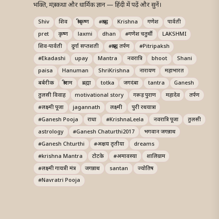
भक्ति, मंत्र, कथा और धार्मिक ज्ञान — हिंदी में पढ़ें और सुनें।
Shiv
शिव
श्रीकृष्ण
#श्राद्ध
Krishna
गणेश
पार्वती
pret
कृष्ण
laxmi
dhan
#गणेश चतुर्थी
LAKSHMI
शिव-पार्वती
दुर्गा सप्तशती
#श्राद्ध तर्पण
#Pitripaksh
#Ekadashi
upay
Mantra
नवरात्रि
bhoot
Shani
paisa
Hanuman
ShriKrishna
नारायण
महाभारत
बर्बरीक
श्रीराम
ब्रह्मा
totka
जगदंबा
tantra
Ganesh
तुलसी विवाह
motivational story
गरूड़ पुराण
महादेव
तर्पण
#लक्ष्मी पूजा
jagannath
लक्ष्मी
पुरी रथयात्रा
#Ganesh Pooja
राधा
#KrishnaLeela
नवरात्रि पूजा
तुलसी
astrology
#Ganesh Chaturthi2017
भगवान जगन्नाथ
#Ganesh Chturthi
#अक्षय तृतीया
dreams
#krishna Mantra
टोटके
#अमावस्या
शालिग्राम
#लक्ष्मी गायत्री मंत्र
जगन्नाथ
santan
ज्योतिष
#Navratri Pooja