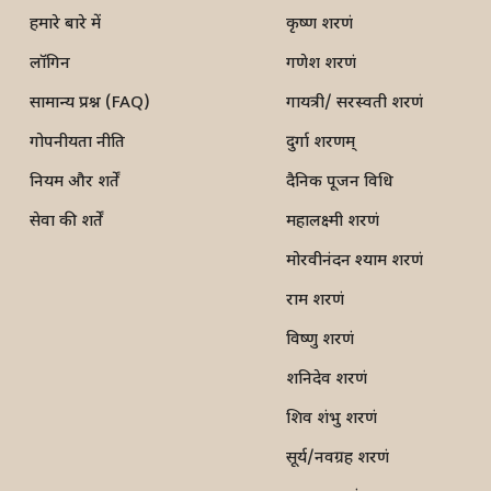
हमारे बारे में
कृष्ण शरणं
लॉगिन
गणेश शरणं
सामान्य प्रश्न (FAQ)
गायत्री/ सरस्वती शरणं
गोपनीयता नीति
दुर्गा शरणम्
नियम और शर्तें
दैनिक पूजन विधि
सेवा की शर्तें
महालक्ष्मी शरणं
मोरवीनंदन श्याम शरणं
राम शरणं
विष्णु शरणं
शनिदेव शरणं
शिव शंभु शरणं
सूर्य/नवग्रह शरणं