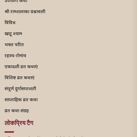
उपयोगी कथा
श्री रामशलाका प्रश्नावली
विविध
खाटू श्याम
भक्त चरित
रहस्य-रोमांच
एकादशी व्रत कथाएं
विशिष्ट व्रत कथाएं
संपूर्ण दुर्गासप्तशती
साप्ताहिक व्रत कथा
व्रत कथा संग्रह
लोकप्रिय टैग