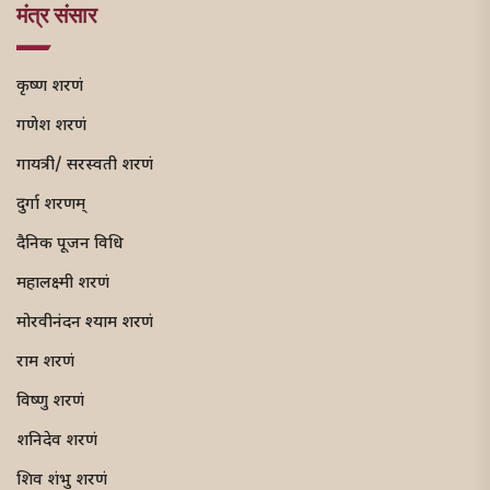
मंत्र संसार
कृष्ण शरणं
गणेश शरणं
गायत्री/ सरस्वती शरणं
दुर्गा शरणम्
दैनिक पूजन विधि
महालक्ष्मी शरणं
मोरवीनंदन श्याम शरणं
राम शरणं
विष्णु शरणं
शनिदेव शरणं
शिव शंभु शरणं