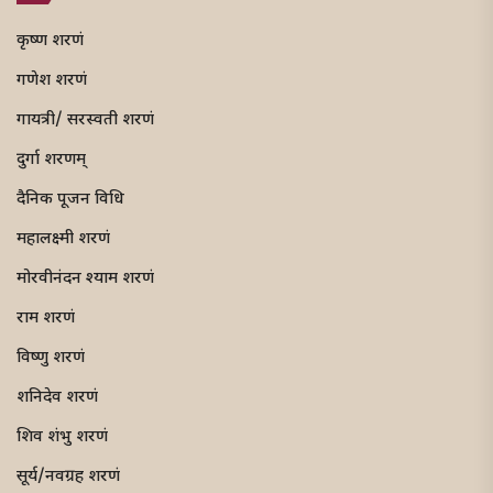
कृष्ण शरणं
गणेश शरणं
गायत्री/ सरस्वती शरणं
दुर्गा शरणम्
दैनिक पूजन विधि
महालक्ष्मी शरणं
मोरवीनंदन श्याम शरणं
राम शरणं
विष्णु शरणं
शनिदेव शरणं
शिव शंभु शरणं
सूर्य/नवग्रह शरणं