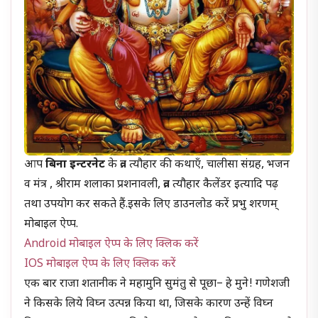
आप
बिना इन्टरनेट
के व्रत त्यौहार की कथाएँ, चालीसा संग्रह, भजन
व मंत्र , श्रीराम शलाका प्रशनावली, व्रत त्यौहार कैलेंडर इत्यादि पढ़
तथा उपयोग कर सकते हैं.इसके लिए डाउनलोड करें प्रभु शरणम्
मोबाइल ऐप्प.
Android मोबाइल ऐप्प के लिए क्लिक करें
IOS मोबाइल ऐप्प के लिए क्लिक करें
एक बार राजा शतानीक ने महामुनि सुमंतु से पूछा– हे मुने! गणेशजी
ने किसके लिये विघ्न उत्पन्न किया था, जिसके कारण उन्हें विघ्न