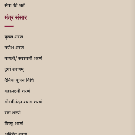
सेवा की शर्तें
मंत्र संसार
कृष्ण शरणं
गणेश शरणं
गायत्री/ सरस्वती शरणं
दुर्गा शरणम्
दैनिक पूजन विधि
महालक्ष्मी शरणं
मोरवीनंदन श्याम शरणं
राम शरणं
विष्णु शरणं
शनिदेव शरणं