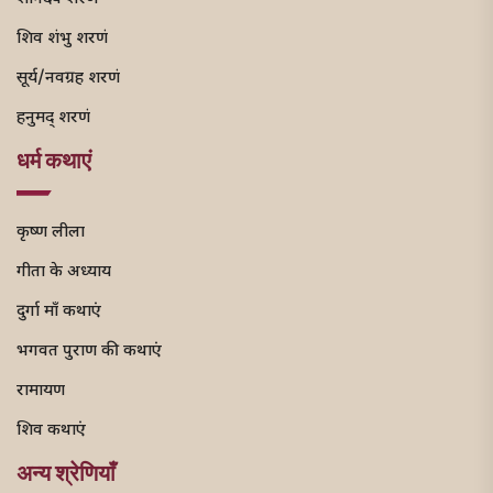
शिव शंभु शरणं
सूर्य/नवग्रह शरणं
हनुमद् शरणं
धर्म कथाएं
कृष्ण लीला
गीता के अध्याय
दुर्गा माँ कथाएं
भगवत पुराण की कथाएं
रामायण
शिव कथाएं
अन्य श्रेणियाँ