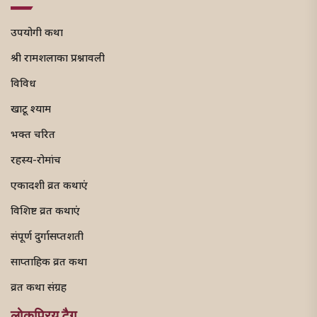
उपयोगी कथा
श्री रामशलाका प्रश्नावली
विविध
खाटू श्याम
भक्त चरित
रहस्य-रोमांच
एकादशी व्रत कथाएं
विशिष्ट व्रत कथाएं
संपूर्ण दुर्गासप्तशती
साप्ताहिक व्रत कथा
व्रत कथा संग्रह
लोकप्रिय टैग