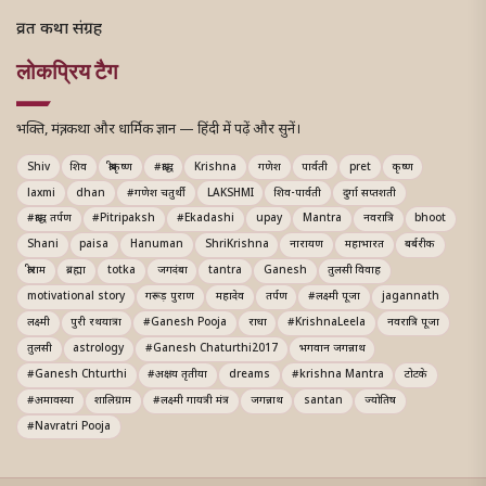
व्रत कथा संग्रह
लोकप्रिय टैग
भक्ति, मंत्र, कथा और धार्मिक ज्ञान — हिंदी में पढ़ें और सुनें।
Shiv
शिव
श्रीकृष्ण
#श्राद्ध
Krishna
गणेश
पार्वती
pret
कृष्ण
laxmi
dhan
#गणेश चतुर्थी
LAKSHMI
शिव-पार्वती
दुर्गा सप्तशती
#श्राद्ध तर्पण
#Pitripaksh
#Ekadashi
upay
Mantra
नवरात्रि
bhoot
Shani
paisa
Hanuman
ShriKrishna
नारायण
महाभारत
बर्बरीक
श्रीराम
ब्रह्मा
totka
जगदंबा
tantra
Ganesh
तुलसी विवाह
motivational story
गरूड़ पुराण
महादेव
तर्पण
#लक्ष्मी पूजा
jagannath
लक्ष्मी
पुरी रथयात्रा
#Ganesh Pooja
राधा
#KrishnaLeela
नवरात्रि पूजा
तुलसी
astrology
#Ganesh Chaturthi2017
भगवान जगन्नाथ
#Ganesh Chturthi
#अक्षय तृतीया
dreams
#krishna Mantra
टोटके
#अमावस्या
शालिग्राम
#लक्ष्मी गायत्री मंत्र
जगन्नाथ
santan
ज्योतिष
#Navratri Pooja