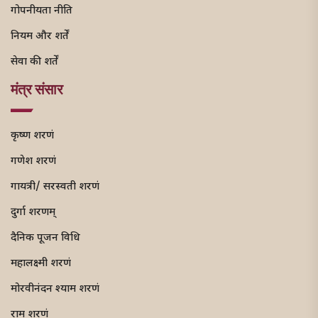
गोपनीयता नीति
नियम और शर्तें
सेवा की शर्तें
मंत्र संसार
कृष्ण शरणं
गणेश शरणं
गायत्री/ सरस्वती शरणं
दुर्गा शरणम्
दैनिक पूजन विधि
महालक्ष्मी शरणं
मोरवीनंदन श्याम शरणं
राम शरणं