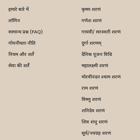
हमारे बारे में
कृष्ण शरणं
लॉगिन
गणेश शरणं
सामान्य प्रश्न (FAQ)
गायत्री/ सरस्वती शरणं
गोपनीयता नीति
दुर्गा शरणम्
नियम और शर्तें
दैनिक पूजन विधि
सेवा की शर्तें
महालक्ष्मी शरणं
मोरवीनंदन श्याम शरणं
राम शरणं
विष्णु शरणं
शनिदेव शरणं
शिव शंभु शरणं
सूर्य/नवग्रह शरणं