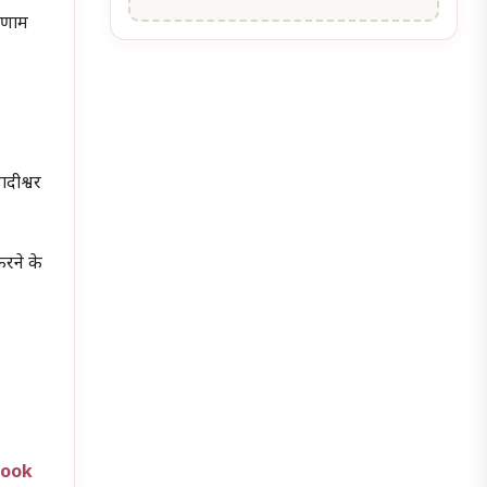
रणाम
गदीश्वर
करने के
book