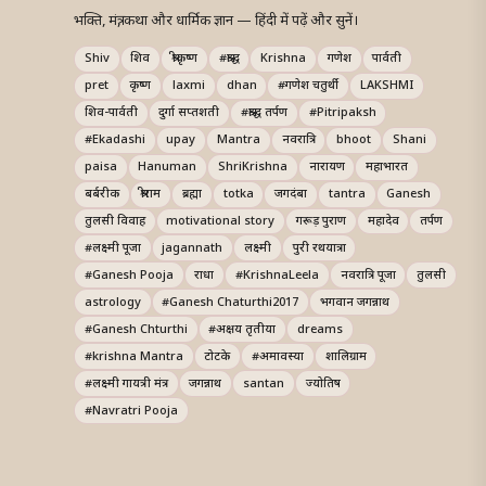
भक्ति, मंत्र, कथा और धार्मिक ज्ञान — हिंदी में पढ़ें और सुनें।
Shiv
शिव
श्रीकृष्ण
#श्राद्ध
Krishna
गणेश
पार्वती
pret
कृष्ण
laxmi
dhan
#गणेश चतुर्थी
LAKSHMI
शिव-पार्वती
दुर्गा सप्तशती
#श्राद्ध तर्पण
#Pitripaksh
#Ekadashi
upay
Mantra
नवरात्रि
bhoot
Shani
paisa
Hanuman
ShriKrishna
नारायण
महाभारत
बर्बरीक
श्रीराम
ब्रह्मा
totka
जगदंबा
tantra
Ganesh
तुलसी विवाह
motivational story
गरूड़ पुराण
महादेव
तर्पण
#लक्ष्मी पूजा
jagannath
लक्ष्मी
पुरी रथयात्रा
#Ganesh Pooja
राधा
#KrishnaLeela
नवरात्रि पूजा
तुलसी
astrology
#Ganesh Chaturthi2017
भगवान जगन्नाथ
#Ganesh Chturthi
#अक्षय तृतीया
dreams
#krishna Mantra
टोटके
#अमावस्या
शालिग्राम
#लक्ष्मी गायत्री मंत्र
जगन्नाथ
santan
ज्योतिष
#Navratri Pooja