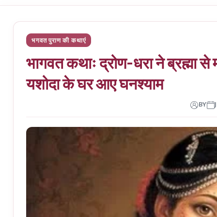
भगवत पुराण की कथाएं
भागवत कथाः द्रोण-धरा ने ब्रह्मा से म
यशोदा के घर आए घनश्याम
BY