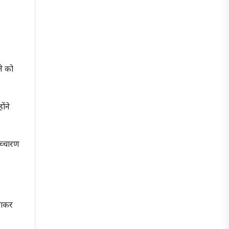
ने को
ोंने
 उच्चारण
चाकर