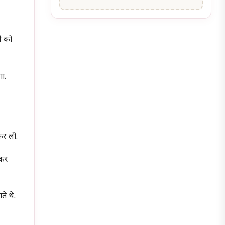
ने को
गा.
 कर ली.
ोकर
े थे.