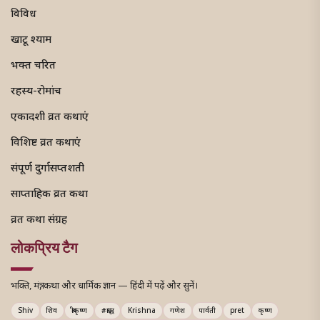
विविध
खाटू श्याम
भक्त चरित
रहस्य-रोमांच
एकादशी व्रत कथाएं
विशिष्ट व्रत कथाएं
संपूर्ण दुर्गासप्तशती
साप्ताहिक व्रत कथा
व्रत कथा संग्रह
लोकप्रिय टैग
भक्ति, मंत्र, कथा और धार्मिक ज्ञान — हिंदी में पढ़ें और सुनें।
Shiv
शिव
श्रीकृष्ण
#श्राद्ध
Krishna
गणेश
पार्वती
pret
कृष्ण