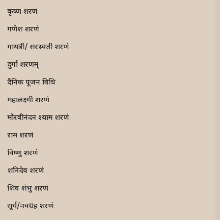
कृष्ण शरणं
गणेश शरणं
गायत्री/ सरस्वती शरणं
दुर्गा शरणम्
दैनिक पूजन विधि
महालक्ष्मी शरणं
मोरवीनंदन श्याम शरणं
राम शरणं
विष्णु शरणं
शनिदेव शरणं
शिव शंभु शरणं
सूर्य/नवग्रह शरणं