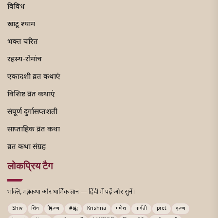
विविध
खाटू श्याम
भक्त चरित
रहस्य-रोमांच
एकादशी व्रत कथाएं
विशिष्ट व्रत कथाएं
संपूर्ण दुर्गासप्तशती
साप्ताहिक व्रत कथा
व्रत कथा संग्रह
लोकप्रिय टैग
भक्ति, मंत्र, कथा और धार्मिक ज्ञान — हिंदी में पढ़ें और सुनें।
Shiv
शिव
श्रीकृष्ण
#श्राद्ध
Krishna
गणेश
पार्वती
pret
कृष्ण