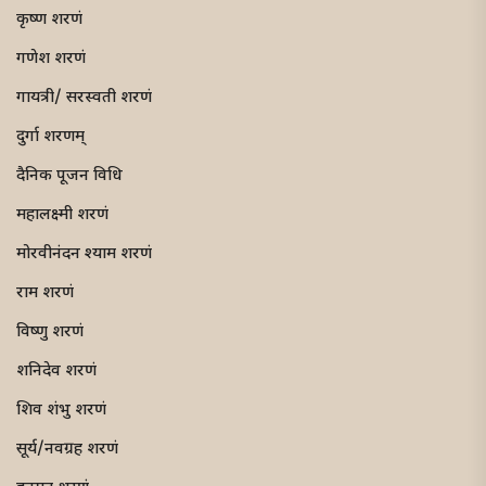
कृष्ण शरणं
गणेश शरणं
गायत्री/ सरस्वती शरणं
दुर्गा शरणम्
दैनिक पूजन विधि
महालक्ष्मी शरणं
मोरवीनंदन श्याम शरणं
राम शरणं
विष्णु शरणं
शनिदेव शरणं
शिव शंभु शरणं
सूर्य/नवग्रह शरणं