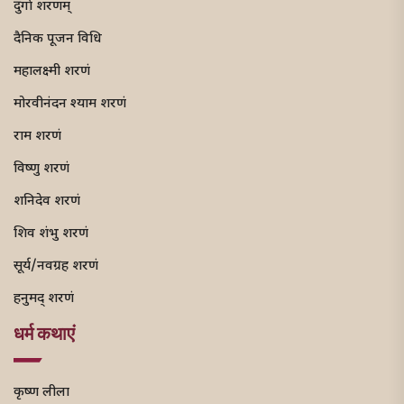
दुर्गा शरणम्
दैनिक पूजन विधि
महालक्ष्मी शरणं
मोरवीनंदन श्याम शरणं
राम शरणं
विष्णु शरणं
शनिदेव शरणं
शिव शंभु शरणं
सूर्य/नवग्रह शरणं
हनुमद् शरणं
धर्म कथाएं
कृष्ण लीला