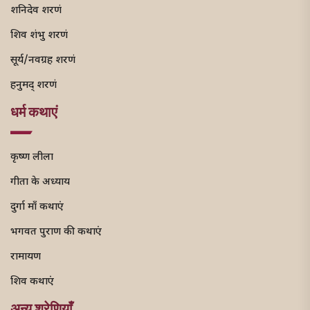
शनिदेव शरणं
शिव शंभु शरणं
सूर्य/नवग्रह शरणं
हनुमद् शरणं
धर्म कथाएं
कृष्ण लीला
गीता के अध्याय
दुर्गा माँ कथाएं
भगवत पुराण की कथाएं
रामायण
शिव कथाएं
अन्य श्रेणियाँ