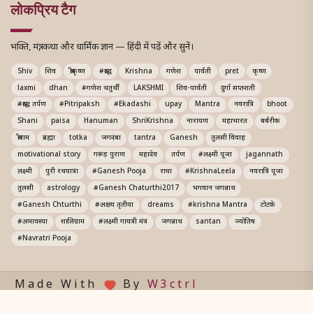
लोकप्रिय टैग
भक्ति, मंत्र, कथा और धार्मिक ज्ञान — हिंदी में पढ़ें और सुनें।
Shiv
शिव
श्रीकृष्ण
#श्राद्ध
Krishna
गणेश
पार्वती
pret
कृष्ण
laxmi
dhan
#गणेश चतुर्थी
LAKSHMI
शिव-पार्वती
दुर्गा सप्तशती
#श्राद्ध तर्पण
#Pitripaksh
#Ekadashi
upay
Mantra
नवरात्रि
bhoot
Shani
paisa
Hanuman
ShriKrishna
नारायण
महाभारत
बर्बरीक
श्रीराम
ब्रह्मा
totka
जगदंबा
tantra
Ganesh
तुलसी विवाह
motivational story
गरूड़ पुराण
महादेव
तर्पण
#लक्ष्मी पूजा
jagannath
लक्ष्मी
पुरी रथयात्रा
#Ganesh Pooja
राधा
#KrishnaLeela
नवरात्रि पूजा
तुलसी
astrology
#Ganesh Chaturthi2017
भगवान जगन्नाथ
#Ganesh Chturthi
#अक्षय तृतीया
dreams
#krishna Mantra
टोटके
#अमावस्या
शालिग्राम
#लक्ष्मी गायत्री मंत्र
जगन्नाथ
santan
ज्योतिष
#Navratri Pooja
Made With
By
W3ctrl
© 2026 All Rights Reserved. Prabhusharnam