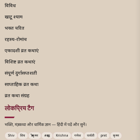
विविध
खाटू श्याम
भक्त चरित
रहस्य-रोमांच
एकादशी व्रत कथाएं
विशिष्ट व्रत कथाएं
संपूर्ण दुर्गासप्तशती
साप्ताहिक व्रत कथा
व्रत कथा संग्रह
लोकप्रिय टैग
भक्ति, मंत्र, कथा और धार्मिक ज्ञान — हिंदी में पढ़ें और सुनें।
Shiv
शिव
श्रीकृष्ण
#श्राद्ध
Krishna
गणेश
पार्वती
pret
कृष्ण