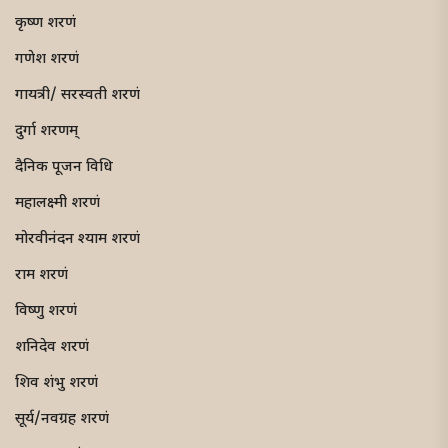
कृष्ण शरणं
गणेश शरणं
गायत्री/ सरस्वती शरणं
दुर्गा शरणम्
दैनिक पूजन विधि
महालक्ष्मी शरणं
मोरवीनंदन श्याम शरणं
राम शरणं
विष्णु शरणं
शनिदेव शरणं
शिव शंभु शरणं
सूर्य/नवग्रह शरणं