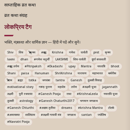
साप्ताहिक व्रत कथा
व्रत कथा संग्रह
लोकप्रिय टैग
भक्ति, मंत्र, कथा और धार्मिक ज्ञान — हिंदी में पढ़ें और सुनें।
Shiv
शिव
श्रीकृष्ण
#श्राद्ध
Krishna
गणेश
पार्वती
pret
कृष्ण
laxmi
dhan
#गणेश चतुर्थी
LAKSHMI
शिव-पार्वती
दुर्गा सप्तशती
#श्राद्ध तर्पण
#Pitripaksh
#Ekadashi
upay
Mantra
नवरात्रि
bhoot
Shani
paisa
Hanuman
ShriKrishna
नारायण
महाभारत
बर्बरीक
श्रीराम
ब्रह्मा
totka
जगदंबा
tantra
Ganesh
तुलसी विवाह
motivational story
गरूड़ पुराण
महादेव
तर्पण
#लक्ष्मी पूजा
jagannath
लक्ष्मी
पुरी रथयात्रा
#Ganesh Pooja
राधा
#KrishnaLeela
नवरात्रि पूजा
तुलसी
astrology
#Ganesh Chaturthi2017
भगवान जगन्नाथ
#Ganesh Chturthi
#अक्षय तृतीया
dreams
#krishna Mantra
टोटके
#अमावस्या
शालिग्राम
#लक्ष्मी गायत्री मंत्र
जगन्नाथ
santan
ज्योतिष
#Navratri Pooja