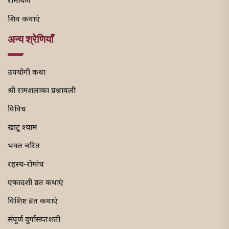
रामायण
शिव कथाएं
अन्य श्रेणियाँ
उपयोगी कथा
श्री रामशलाका प्रश्नावली
विविध
खाटू श्याम
भक्त चरित
रहस्य-रोमांच
एकादशी व्रत कथाएं
विशिष्ट व्रत कथाएं
संपूर्ण दुर्गासप्तशती