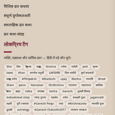
विशिष्ट व्रत कथाएं
संपूर्ण दुर्गासप्तशती
साप्ताहिक व्रत कथा
व्रत कथा संग्रह
लोकप्रिय टैग
भक्ति, मंत्र, कथा और धार्मिक ज्ञान — हिंदी में पढ़ें और सुनें।
Shiv
शिव
श्रीकृष्ण
#श्राद्ध
Krishna
गणेश
पार्वती
pret
कृष्ण
laxmi
dhan
#गणेश चतुर्थी
LAKSHMI
शिव-पार्वती
दुर्गा सप्तशती
#श्राद्ध तर्पण
#Pitripaksh
#Ekadashi
upay
Mantra
नवरात्रि
bhoot
Shani
paisa
Hanuman
ShriKrishna
नारायण
महाभारत
बर्बरीक
श्रीराम
ब्रह्मा
totka
जगदंबा
tantra
Ganesh
तुलसी विवाह
motivational story
गरूड़ पुराण
महादेव
तर्पण
#लक्ष्मी पूजा
jagannath
लक्ष्मी
पुरी रथयात्रा
#Ganesh Pooja
राधा
#KrishnaLeela
नवरात्रि पूजा
तुलसी
astrology
#Ganesh Chaturthi2017
भगवान जगन्नाथ