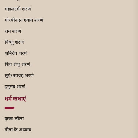
महालक्ष्मी शरणं
मोरवीनंदन श्याम शरणं
राम शरणं
विष्णु शरणं
शनिदेव शरणं
शिव शंभु शरणं
सूर्य/नवग्रह शरणं
हनुमद् शरणं
धर्म कथाएं
कृष्ण लीला
गीता के अध्याय