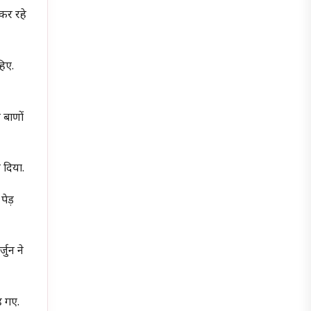
 कर रहे
हिए.
 बाणों
 दिया.
पेड़
जुन ने
ह गए.