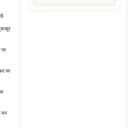
़े.
मूकासुर
ष पर
ूकर पर
एक
ू कर