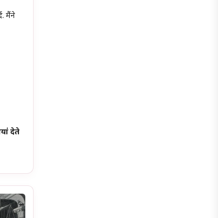
 मैंने
ं देते