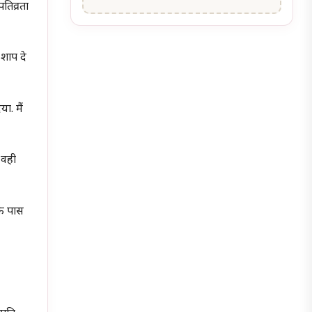
तिव्रता
 शाप दे
. मैं
, वही
के पास