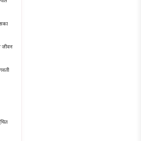
 पति
उसका
्थ जीवन
भगवती
नुचित