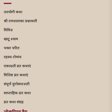
उपयोगी कथा
श्री रामशलाका प्रश्नावली
विविध
खाटू श्याम
भक्त चरित
रहस्य-रोमांच
एकादशी व्रत कथाएं
विशिष्ट व्रत कथाएं
संपूर्ण दुर्गासप्तशती
साप्ताहिक व्रत कथा
व्रत कथा संग्रह
लोकप्रिय टैग