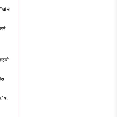
ँखों से
ंगने
म्हारी
क्ष
 लिया.