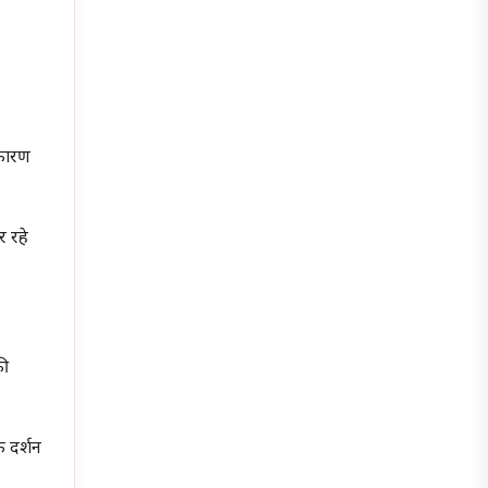
 कारण
र रहे
की
 दर्शन