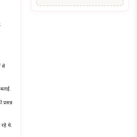
.
भ से
त बताई.
 प्रसन्न
रहे थे.