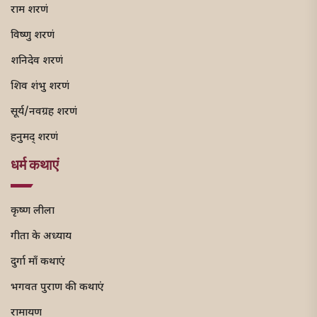
राम शरणं
विष्णु शरणं
शनिदेव शरणं
शिव शंभु शरणं
सूर्य/नवग्रह शरणं
हनुमद् शरणं
धर्म कथाएं
कृष्ण लीला
गीता के अध्याय
दुर्गा माँ कथाएं
भगवत पुराण की कथाएं
रामायण