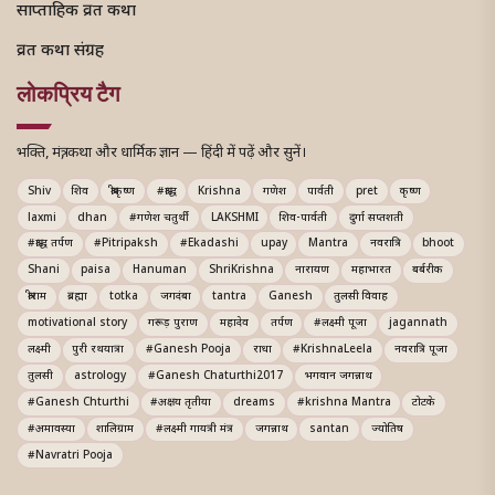
साप्ताहिक व्रत कथा
व्रत कथा संग्रह
लोकप्रिय टैग
भक्ति, मंत्र, कथा और धार्मिक ज्ञान — हिंदी में पढ़ें और सुनें।
Shiv
शिव
श्रीकृष्ण
#श्राद्ध
Krishna
गणेश
पार्वती
pret
कृष्ण
laxmi
dhan
#गणेश चतुर्थी
LAKSHMI
शिव-पार्वती
दुर्गा सप्तशती
#श्राद्ध तर्पण
#Pitripaksh
#Ekadashi
upay
Mantra
नवरात्रि
bhoot
Shani
paisa
Hanuman
ShriKrishna
नारायण
महाभारत
बर्बरीक
श्रीराम
ब्रह्मा
totka
जगदंबा
tantra
Ganesh
तुलसी विवाह
motivational story
गरूड़ पुराण
महादेव
तर्पण
#लक्ष्मी पूजा
jagannath
लक्ष्मी
पुरी रथयात्रा
#Ganesh Pooja
राधा
#KrishnaLeela
नवरात्रि पूजा
तुलसी
astrology
#Ganesh Chaturthi2017
भगवान जगन्नाथ
#Ganesh Chturthi
#अक्षय तृतीया
dreams
#krishna Mantra
टोटके
#अमावस्या
शालिग्राम
#लक्ष्मी गायत्री मंत्र
जगन्नाथ
santan
ज्योतिष
#Navratri Pooja