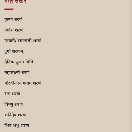
मंत्र संसार
कृष्ण शरणं
गणेश शरणं
गायत्री/ सरस्वती शरणं
दुर्गा शरणम्
दैनिक पूजन विधि
महालक्ष्मी शरणं
मोरवीनंदन श्याम शरणं
राम शरणं
विष्णु शरणं
शनिदेव शरणं
शिव शंभु शरणं