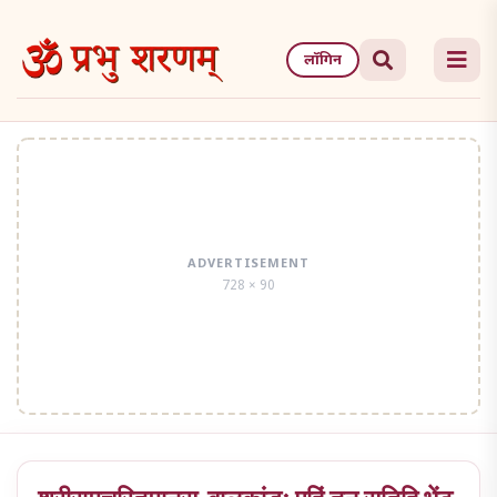
Skip
to
लॉगिन
the
content
ADVERTISEMENT
728 × 90