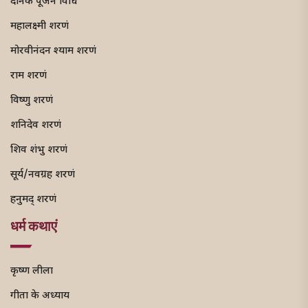
दैनिक पूजन विधि
महालक्ष्मी शरणं
मोरवीनंदन श्याम शरणं
राम शरणं
विष्णु शरणं
शनिदेव शरणं
शिव शंभु शरणं
सूर्य/नवग्रह शरणं
हनुमद् शरणं
धर्म कथाएं
कृष्ण लीला
गीता के अध्याय