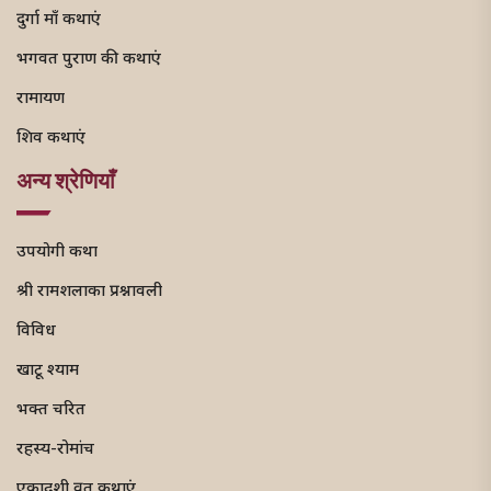
दुर्गा माँ कथाएं
भगवत पुराण की कथाएं
रामायण
शिव कथाएं
अन्य श्रेणियाँ
उपयोगी कथा
श्री रामशलाका प्रश्नावली
विविध
खाटू श्याम
भक्त चरित
रहस्य-रोमांच
एकादशी व्रत कथाएं