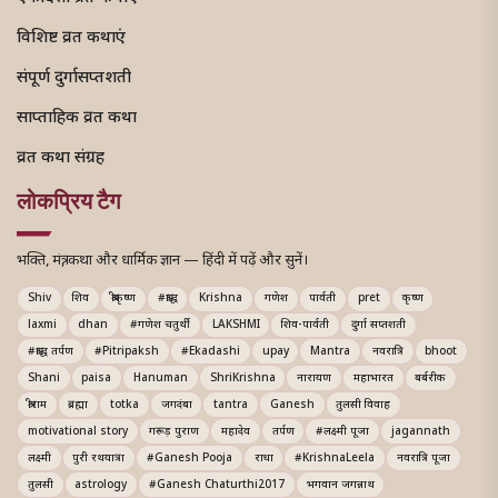
विशिष्ट व्रत कथाएं
संपूर्ण दुर्गासप्तशती
साप्ताहिक व्रत कथा
व्रत कथा संग्रह
लोकप्रिय टैग
भक्ति, मंत्र, कथा और धार्मिक ज्ञान — हिंदी में पढ़ें और सुनें।
Shiv
शिव
श्रीकृष्ण
#श्राद्ध
Krishna
गणेश
पार्वती
pret
कृष्ण
laxmi
dhan
#गणेश चतुर्थी
LAKSHMI
शिव-पार्वती
दुर्गा सप्तशती
#श्राद्ध तर्पण
#Pitripaksh
#Ekadashi
upay
Mantra
नवरात्रि
bhoot
Shani
paisa
Hanuman
ShriKrishna
नारायण
महाभारत
बर्बरीक
श्रीराम
ब्रह्मा
totka
जगदंबा
tantra
Ganesh
तुलसी विवाह
motivational story
गरूड़ पुराण
महादेव
तर्पण
#लक्ष्मी पूजा
jagannath
लक्ष्मी
पुरी रथयात्रा
#Ganesh Pooja
राधा
#KrishnaLeela
नवरात्रि पूजा
तुलसी
astrology
#Ganesh Chaturthi2017
भगवान जगन्नाथ