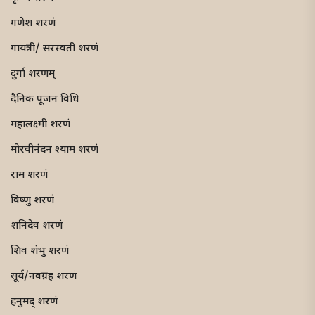
गणेश शरणं
गायत्री/ सरस्वती शरणं
दुर्गा शरणम्
दैनिक पूजन विधि
महालक्ष्मी शरणं
मोरवीनंदन श्याम शरणं
राम शरणं
विष्णु शरणं
शनिदेव शरणं
शिव शंभु शरणं
सूर्य/नवग्रह शरणं
हनुमद् शरणं