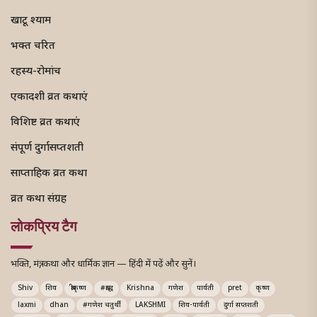
खाटू श्याम
भक्त चरित
रहस्य-रोमांच
एकादशी व्रत कथाएं
विशिष्ट व्रत कथाएं
संपूर्ण दुर्गासप्तशती
साप्ताहिक व्रत कथा
व्रत कथा संग्रह
लोकप्रिय टैग
भक्ति, मंत्र, कथा और धार्मिक ज्ञान — हिंदी में पढ़ें और सुनें।
Shiv
शिव
श्रीकृष्ण
#श्राद्ध
Krishna
गणेश
पार्वती
pret
कृष्ण
laxmi
dhan
#गणेश चतुर्थी
LAKSHMI
शिव-पार्वती
दुर्गा सप्तशती