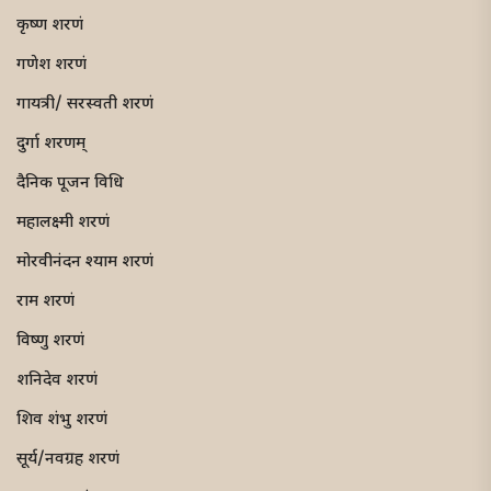
कृष्ण शरणं
गणेश शरणं
गायत्री/ सरस्वती शरणं
दुर्गा शरणम्
दैनिक पूजन विधि
महालक्ष्मी शरणं
मोरवीनंदन श्याम शरणं
राम शरणं
विष्णु शरणं
शनिदेव शरणं
शिव शंभु शरणं
सूर्य/नवग्रह शरणं