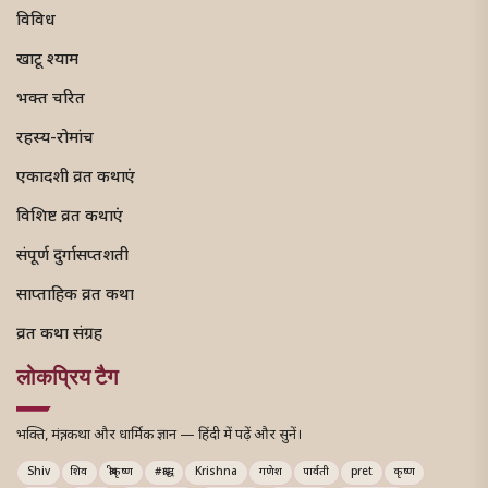
विविध
खाटू श्याम
भक्त चरित
रहस्य-रोमांच
एकादशी व्रत कथाएं
विशिष्ट व्रत कथाएं
संपूर्ण दुर्गासप्तशती
साप्ताहिक व्रत कथा
व्रत कथा संग्रह
लोकप्रिय टैग
भक्ति, मंत्र, कथा और धार्मिक ज्ञान — हिंदी में पढ़ें और सुनें।
Shiv
शिव
श्रीकृष्ण
#श्राद्ध
Krishna
गणेश
पार्वती
pret
कृष्ण