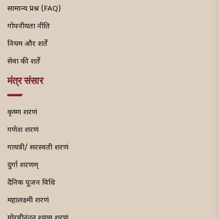
सामान्य प्रश्न (FAQ)
गोपनीयता नीति
नियम और शर्तें
सेवा की शर्तें
मंत्र संसार
कृष्ण शरणं
गणेश शरणं
गायत्री/ सरस्वती शरणं
दुर्गा शरणम्
दैनिक पूजन विधि
महालक्ष्मी शरणं
मोरवीनंदन श्याम शरणं