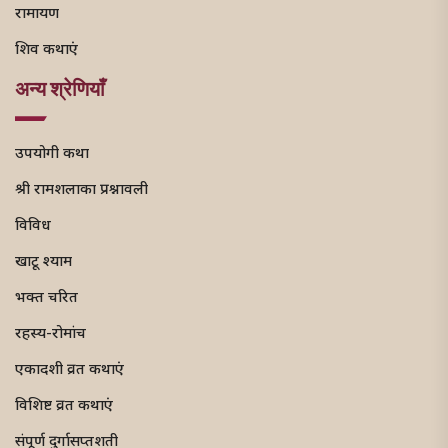
रामायण
शिव कथाएं
अन्य श्रेणियाँ
उपयोगी कथा
श्री रामशलाका प्रश्नावली
विविध
खाटू श्याम
भक्त चरित
रहस्य-रोमांच
एकादशी व्रत कथाएं
विशिष्ट व्रत कथाएं
संपूर्ण दुर्गासप्तशती