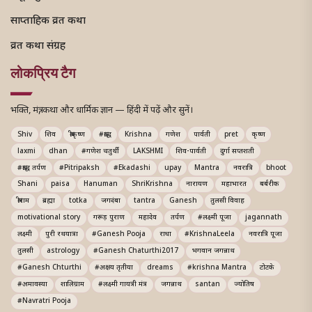
साप्ताहिक व्रत कथा
व्रत कथा संग्रह
लोकप्रिय टैग
भक्ति, मंत्र, कथा और धार्मिक ज्ञान — हिंदी में पढ़ें और सुनें।
Shiv
शिव
श्रीकृष्ण
#श्राद्ध
Krishna
गणेश
पार्वती
pret
कृष्ण
laxmi
dhan
#गणेश चतुर्थी
LAKSHMI
शिव-पार्वती
दुर्गा सप्तशती
#श्राद्ध तर्पण
#Pitripaksh
#Ekadashi
upay
Mantra
नवरात्रि
bhoot
Shani
paisa
Hanuman
ShriKrishna
नारायण
महाभारत
बर्बरीक
श्रीराम
ब्रह्मा
totka
जगदंबा
tantra
Ganesh
तुलसी विवाह
motivational story
गरूड़ पुराण
महादेव
तर्पण
#लक्ष्मी पूजा
jagannath
लक्ष्मी
पुरी रथयात्रा
#Ganesh Pooja
राधा
#KrishnaLeela
नवरात्रि पूजा
तुलसी
astrology
#Ganesh Chaturthi2017
भगवान जगन्नाथ
#Ganesh Chturthi
#अक्षय तृतीया
dreams
#krishna Mantra
टोटके
#अमावस्या
शालिग्राम
#लक्ष्मी गायत्री मंत्र
जगन्नाथ
santan
ज्योतिष
#Navratri Pooja