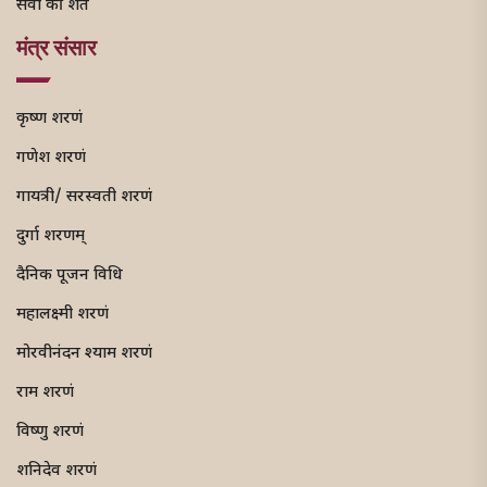
सेवा की शर्तें
मंत्र संसार
कृष्ण शरणं
गणेश शरणं
गायत्री/ सरस्वती शरणं
दुर्गा शरणम्
दैनिक पूजन विधि
महालक्ष्मी शरणं
मोरवीनंदन श्याम शरणं
राम शरणं
विष्णु शरणं
शनिदेव शरणं