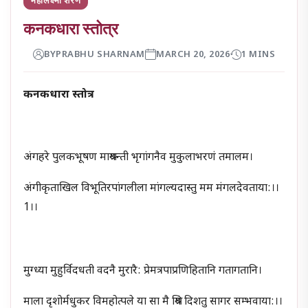
कनकधारा स्तोत्र
BY
PRABHU SHARNAM
MARCH 20, 2026
1 MINS
कनकधारा स्तोत्र
अंगहरे पुलकभूषण माश्रयन्ती भृगांगनैव मुकुलाभरणं तमालम।
अंगीकृताखिल विभूतिरपांगलीला मांगल्यदास्तु मम मंगलदेवताया:।।
1।।
मुग्ध्या मुहुर्विदधती वदनै मुरारै: प्रेमत्रपाप्रणिहितानि गतागतानि।
माला दृशोर्मधुकर विमहोत्पले या सा मै श्रियं दिशतु सागर सम्भवाया:।।