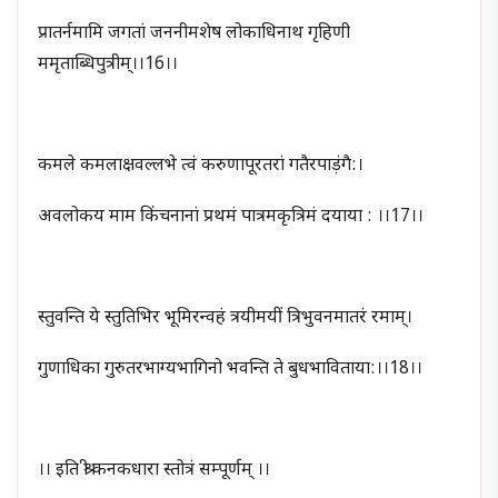
प्रातर्नमामि जगतां जननीमशेष लोकाधिनाथ गृहिणी
ममृताब्धिपुत्रीम्।।16।।
कमले कमलाक्षवल्लभे त्वं करुणापूरतरां गतैरपाड़ंगै:।
अवलोकय माम किंचनानां प्रथमं पात्रमकृत्रिमं दयाया : ।।17।।
स्तुवन्ति ये स्तुतिभिर भूमिरन्वहं त्रयीमयीं त्रिभुवनमातरं रमाम्।
गुणाधिका गुरुतरभाग्यभागिनो भवन्ति ते बुधभाविताया:।।18।।
।। इति श्री कनकधारा स्तोत्रं सम्पूर्णम् ।।