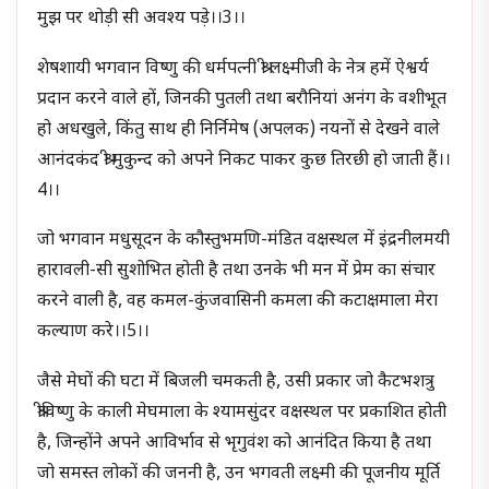
मुझ पर थोड़ी सी अवश्य पड़े।।3।।
शेषशायी भगवान विष्णु की धर्मपत्नी श्री लक्ष्मीजी के नेत्र हमें ऐश्वर्य
प्रदान करने वाले हों, जिनकी पु‍तली तथा बरौनियां अनंग के वशीभूत
हो अधखुले, किंतु साथ ही निर्निमेष (अपलक) नयनों से देखने वाले
आनंदकंद श्री मुकुन्द को अपने निकट पाकर कुछ तिरछी हो जाती हैं।।
4।।
जो भगवान मधुसूदन के कौस्तुभमणि-मंडित वक्षस्थल में इंद्रनीलमयी
हारावली-सी सुशोभित होती है तथा उनके भी मन में प्रेम का संचार
करने वाली है, वह कमल-कुंजवासिनी कमला की कटाक्षमाला मेरा
कल्याण करे।।5।।
जैसे मेघों की घटा में बिजली चमकती है, उसी प्रकार जो कैटभशत्रु
श्रीविष्णु के काली मेघमाला के श्यामसुंदर वक्षस्थल पर प्रकाशित होती
है, जिन्होंने अपने आविर्भाव से भृगुवंश को आनंदित किया है तथा
जो समस्त लोकों की जननी है, उन भगवती लक्ष्मी की पूजनीय मूर्ति