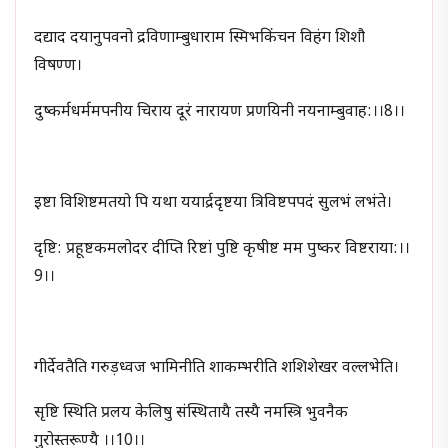
दद्याद दयानुपवनो द्रविणाम्बुधाराम स्मिभकिंचन विहंग शिशौ
विषण्ण।
दुष्कर्मधर्ममपनीय चिराय दूरं नारायण प्रणयिनी नयनाम्बुवाह:।।8।।
इष्टा विशिष्टमतयो पि यथा ययार्द्रदृष्टया त्रिविष्टपपदं सुलभं लभंते।
दृष्टि: प्रहूष्टकमलोदर दीप्ति रिष्टां पुष्टि कृषीष्ट मम पुष्कर विष्टराया:।।
9।।
गीर्देवतैति गरुड़ध्वज भामिनीति शाकम्भरीति शशिशेखर वल्लभेति।
सृष्टि स्थिति प्रलय केलिषु संस्थितायै तस्यै ‍नमस्त्रि भुवनैक
गुरोस्तरूण्यै ।।10।।