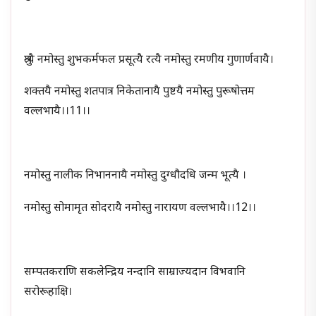
श्रुत्यै नमोस्तु शुभकर्मफल प्रसूत्यै रत्यै नमोस्तु रमणीय गुणार्णवायै।
शक्तयै नमोस्तु शतपात्र निकेतानायै पुष्टयै नमोस्तु पुरूषोत्तम
वल्लभायै।।11।।
नमोस्तु नालीक निभाननायै नमोस्तु दुग्धौदधि जन्म भूत्यै ।
नमोस्तु सोमामृत सोदरायै नमोस्तु नारायण वल्लभायै।।12।।
सम्पतकराणि सकलेन्द्रिय नन्दानि साम्राज्यदान विभवानि
सरोरूहाक्षि।