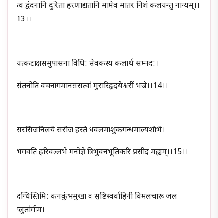
त्व द्वंदनानि दुरिता हरणाद्यतानि मामेव मातर निशं कलयन्तु नान्यम्।।
13।।
यत्कटाक्षसमुपासना विधि: सेवकस्य कलार्थ सम्पद:।
संतनोति वचनांगमानसंसत्वां मुरारिहृदयेश्वरीं भजे।।14।।
सरसिजनिलये सरोज हस्ते धवलमांशुकगन्धमाल्यशोभे।
भगवति हरिवल्लभे मनोज्ञे त्रिभुवनभूतिकरि प्रसीद मह्यम्।।15।।
दग्धिस्तिमि: कनकुंभमुखा व सृष्टिस्वर्वाहिनी विमलचारू जल
प्लुतांगीम।