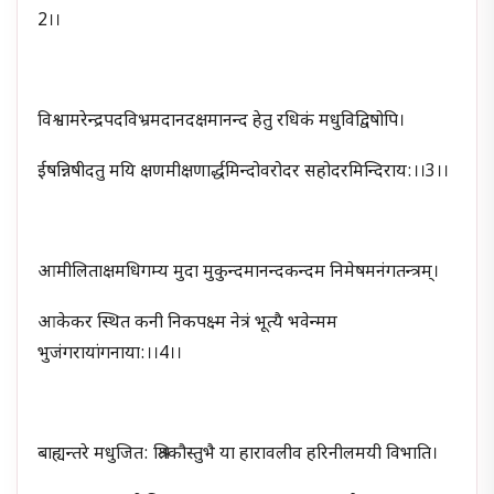
2।।
विश्वामरेन्द्रपदविभ्रमदानदक्षमानन्द हेतु रधिकं मधुविद्विषोपि।
ईषन्निषीदतु मयि क्षणमीक्षणार्द्धमिन्दोवरोदर सहोदरमिन्दिराय:।।3।।
आमीलिताक्षमधिगम्य मुदा मुकुन्दमानन्दकन्दम निमेषमनंगतन्त्रम्।
आकेकर स्थित कनी निकपक्ष्म नेत्रं भूत्यै भवेन्मम
भुजंगरायांगनाया:।।4।।
बाह्यन्तरे मधुजित: श्रितकौस्तुभै या हारावलीव हरि‍नीलमयी विभाति।