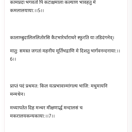
कामप्रदा भगवतो पि कटाक्षमाला कल्याण भावहतु मे
कमलालयाया:।।5।।
कालाम्बुदालिललितोरसि कैटभारेर्धाराधरे स्फुरति या तडिदंगनेव्।
मातु: समस्त जगतां महनीय मूर्तिभद्राणि मे दिशतु भार्गवनन्दनाया:।।
6।।
प्राप्तं पदं प्रथमत: किल यत्प्रभावान्मांगल्य भाजि: मधुमायनि
मन्मथेन।
मध्यापतेत दिह मन्थर मीक्षणार्द्ध मन्दालसं च
मकरालयकन्यकाया:।।7।।